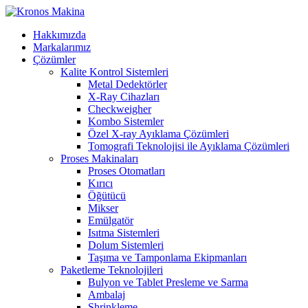
Hakkımızda
Markalarımız
Çözümler
Kalite Kontrol Sistemleri
Metal Dedektörler
X-Ray Cihazları
Checkweigher
Kombo Sistemler
Özel X-ray Ayıklama Çözümleri
Tomografi Teknolojisi ile Ayıklama Çözümleri
Proses Makinaları
Proses Otomatları
Kırıcı
Öğütücü
Mikser
Emülgatör
Isıtma Sistemleri
Dolum Sistemleri
Taşıma ve Tamponlama Ekipmanları
Paketleme Teknolojileri
Bulyon ve Tablet Presleme ve Sarma
Ambalaj
Shrinkleme