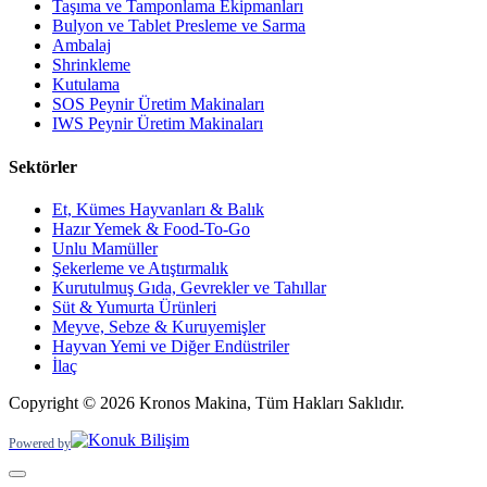
Taşıma ve Tamponlama Ekipmanları
Bulyon ve Tablet Presleme ve Sarma
Ambalaj
Shrinkleme
Kutulama
SOS Peynir Üretim Makinaları
IWS Peynir Üretim Makinaları
Sektörler
Et, Kümes Hayvanları & Balık
Hazır Yemek & Food-To-Go
Unlu Mamüller
Şekerleme ve Atıştırmalık
Kurutulmuş Gıda, Gevrekler ve Tahıllar
Süt & Yumurta Ürünleri
Meyve, Sebze & Kuruyemişler
Hayvan Yemi ve Diğer Endüstriler
İlaç
Copyright © 2026 Kronos Makina, Tüm Hakları Saklıdır.
Powered by