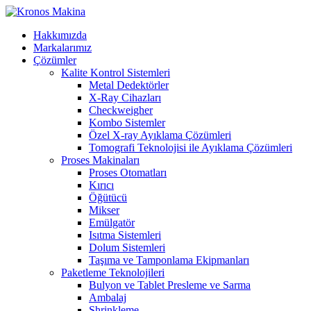
Hakkımızda
Markalarımız
Çözümler
Kalite Kontrol Sistemleri
Metal Dedektörler
X-Ray Cihazları
Checkweigher
Kombo Sistemler
Özel X-ray Ayıklama Çözümleri
Tomografi Teknolojisi ile Ayıklama Çözümleri
Proses Makinaları
Proses Otomatları
Kırıcı
Öğütücü
Mikser
Emülgatör
Isıtma Sistemleri
Dolum Sistemleri
Taşıma ve Tamponlama Ekipmanları
Paketleme Teknolojileri
Bulyon ve Tablet Presleme ve Sarma
Ambalaj
Shrinkleme