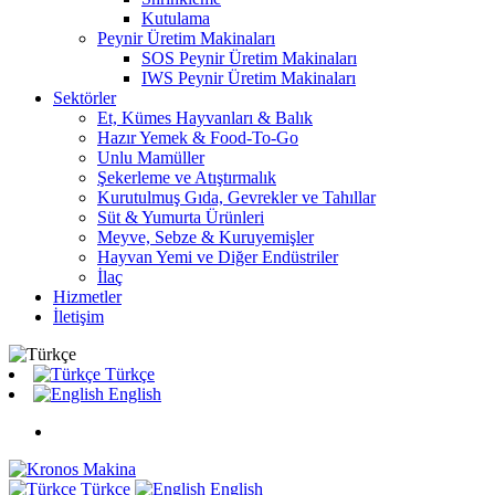
Kutulama
Peynir Üretim Makinaları
SOS Peynir Üretim Makinaları
IWS Peynir Üretim Makinaları
Sektörler
Et, Kümes Hayvanları & Balık
Hazır Yemek & Food-To-Go
Unlu Mamüller
Şekerleme ve Atıştırmalık
Kurutulmuş Gıda, Gevrekler ve Tahıllar
Süt & Yumurta Ürünleri
Meyve, Sebze & Kuruyemişler
Hayvan Yemi ve Diğer Endüstriler
İlaç
Hizmetler
İletişim
Türkçe
English
Türkçe
English