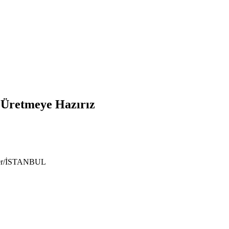
e Üretmeye Hazırız
ıyer/İSTANBUL