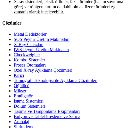
X-ray sistemleri, eksik ürünler, fazla ürünler (hacim sayımına
göre) ve röntgen tartımı da dahil olmak üzere ürünleri eş
zamanlı olarak inceleyebilir.
Çözümler
Metal Dedektörler
SOS Peynir Üretim Makinaları
X-Ray Cihazları
IWS Peynir Üretim Makinaları
Checkweigher
Kombo Sistemler
Proses Otomatları
Özel X-ray Ayıklama Çözümleri
Kırıcı
Tomografi Teknolojisi ile Ayıklama Çözümleri
Öğütücü
Mikser
Emülgatör
Isıtma Sistemleri
Dolum Sistemleri
Taşıma ve Tamponlama Ekipmanları
Bulyon ve Tablet Presleme ve Sarma
Ambalaj
Shrinkleme