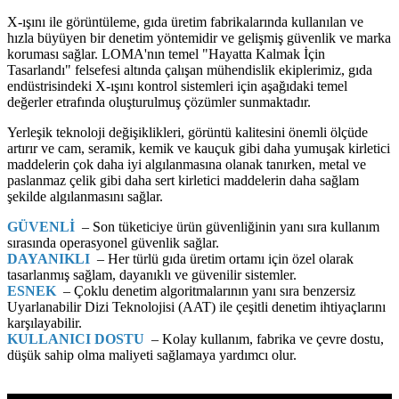
X-ışını ile görüntüleme, gıda üretim fabrikalarında kullanılan ve
hızla büyüyen bir denetim yöntemidir ve gelişmiş güvenlik ve marka
koruması sağlar. LOMA'nın temel "Hayatta Kalmak İçin
Tasarlandı" felsefesi altında çalışan mühendislik ekiplerimiz, gıda
endüstrisindeki X-ışını kontrol sistemleri için aşağıdaki temel
değerler etrafında oluşturulmuş çözümler sunmaktadır.
Yerleşik teknoloji değişiklikleri, görüntü kalitesini önemli ölçüde
artırır ve cam, seramik, kemik ve kauçuk gibi daha yumuşak kirletici
maddelerin çok daha iyi algılanmasına olanak tanırken, metal ve
paslanmaz çelik gibi daha sert kirletici maddelerin daha sağlam
şekilde algılanmasını sağlar.
GÜVENLİ
– Son tüketiciye ürün güvenliğinin yanı sıra kullanım
sırasında operasyonel güvenlik sağlar.
DAYANIKLI
– Her türlü gıda üretim ortamı için özel olarak
tasarlanmış sağlam, dayanıklı ve güvenilir sistemler.
ESNEK
– Çoklu denetim algoritmalarının yanı sıra benzersiz
Uyarlanabilir Dizi Teknolojisi (AAT) ile çeşitli denetim ihtiyaçlarını
karşılayabilir.
KULLANICI DOSTU
– Kolay kullanım, fabrika ve çevre dostu,
düşük sahip olma maliyeti sağlamaya yardımcı olur.