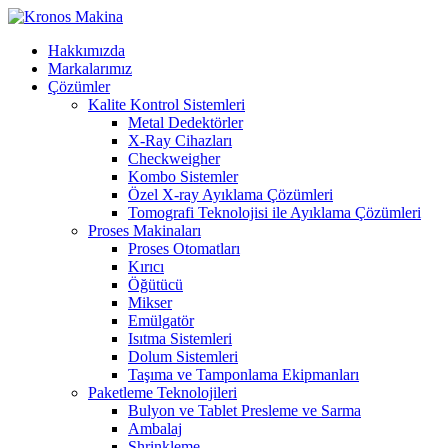
Hakkımızda
Markalarımız
Çözümler
Kalite Kontrol Sistemleri
Metal Dedektörler
X-Ray Cihazları
Checkweigher
Kombo Sistemler
Özel X-ray Ayıklama Çözümleri
Tomografi Teknolojisi ile Ayıklama Çözümleri
Proses Makinaları
Proses Otomatları
Kırıcı
Öğütücü
Mikser
Emülgatör
Isıtma Sistemleri
Dolum Sistemleri
Taşıma ve Tamponlama Ekipmanları
Paketleme Teknolojileri
Bulyon ve Tablet Presleme ve Sarma
Ambalaj
Shrinkleme