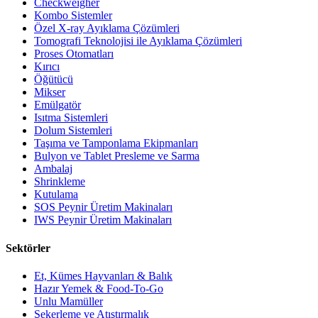
Checkweigher
Kombo Sistemler
Özel X-ray Ayıklama Çözümleri
Tomografi Teknolojisi ile Ayıklama Çözümleri
Proses Otomatları
Kırıcı
Öğütücü
Mikser
Emülgatör
Isıtma Sistemleri
Dolum Sistemleri
Taşıma ve Tamponlama Ekipmanları
Bulyon ve Tablet Presleme ve Sarma
Ambalaj
Shrinkleme
Kutulama
SOS Peynir Üretim Makinaları
IWS Peynir Üretim Makinaları
Sektörler
Et, Kümes Hayvanları & Balık
Hazır Yemek & Food-To-Go
Unlu Mamüller
Şekerleme ve Atıştırmalık