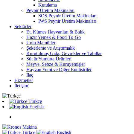
Kutulama
Peynir Üretim Makinaları
SOS Peynir Üretim Makinaları
IWS Peynir Üretim Makinaları
Sektörler
Et, Kümes Hayvanları & Balık
Hazır Yemek & Food-To-Go
Unlu Mamüller
Şekerleme ve Atıştırmalık
Kurutulmuş Gıda, Gevrekler ve Tahıllar
Süt & Yumurta Ürünleri
Meyve, Sebze & Kuruyemişler
Hayvan Yemi ve Diğer Endüstriler
İlaç
Hizmetler
İletişim
Türkçe
English
Türkçe
English