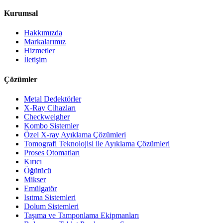
Kurumsal
Hakkımızda
Markalarımız
Hizmetler
İletişim
Çözümler
Metal Dedektörler
X-Ray Cihazları
Checkweigher
Kombo Sistemler
Özel X-ray Ayıklama Çözümleri
Tomografi Teknolojisi ile Ayıklama Çözümleri
Proses Otomatları
Kırıcı
Öğütücü
Mikser
Emülgatör
Isıtma Sistemleri
Dolum Sistemleri
Taşıma ve Tamponlama Ekipmanları