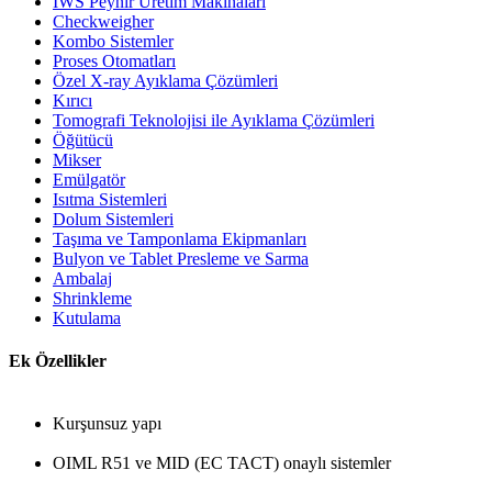
IWS Peynir Üretim Makinaları
Checkweigher
Kombo Sistemler
Proses Otomatları
Özel X-ray Ayıklama Çözümleri
Kırıcı
Tomografi Teknolojisi ile Ayıklama Çözümleri
Öğütücü
Mikser
Emülgatör
Isıtma Sistemleri
Dolum Sistemleri
Taşıma ve Tamponlama Ekipmanları
Bulyon ve Tablet Presleme ve Sarma
Ambalaj
Shrinkleme
Kutulama
Ek Özellikler
Kurşunsuz yapı
OIML R51 ve MID (EC TACT) onaylı sistemler