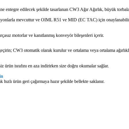
ne entegre edilecek şekilde tasarlanan CW3 Ağır Ağırlık, büyük torbala
yonlarla mevcuttur ve OIML R51 ve MID (EC TAC) için onaylanabilir.
çasız motorlar ve kanıtlanmış konveyör bileşenleri içerir.
 geçirin; CW3 otomatik olarak kurulur ve ortalama veya ortalama ağırlıkla
z ürün israfını en aza indirirken size doğru okumalar sağlar.
in
k hızlı ürün geri çağırmaya hazır şekilde bellekte saklanır.