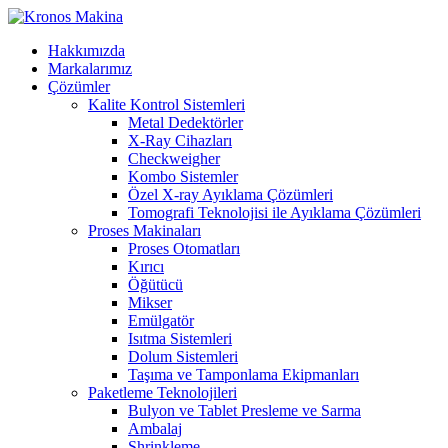
Hakkımızda
Markalarımız
Çözümler
Kalite Kontrol Sistemleri
Metal Dedektörler
X-Ray Cihazları
Checkweigher
Kombo Sistemler
Özel X-ray Ayıklama Çözümleri
Tomografi Teknolojisi ile Ayıklama Çözümleri
Proses Makinaları
Proses Otomatları
Kırıcı
Öğütücü
Mikser
Emülgatör
Isıtma Sistemleri
Dolum Sistemleri
Taşıma ve Tamponlama Ekipmanları
Paketleme Teknolojileri
Bulyon ve Tablet Presleme ve Sarma
Ambalaj
Shrinkleme