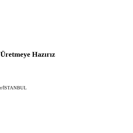
e Üretmeye Hazırız
ıyer/İSTANBUL