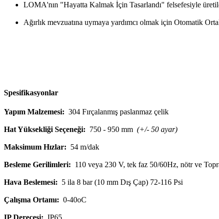
LOMA'nın "Hayatta Kalmak İçin Tasarlandı" felsefesiyle üretil
Ağırlık mevzuatına uymaya yardımcı olmak için Otomatik Orta
Spesifikasyonlar
Yapım Malzemesi:
304 Fırçalanmış paslanmaz çelik
Hat Yüksekliği Seçeneği:
750 - 950 mm
(+/- 50 ayar)
Maksimum Hızlar:
54 m/dak
Besleme Gerilimleri:
110 veya 230 V, tek faz 50/60Hz, nötr ve Top
Hava Beslemesi:
5 ila 8 bar (10 mm Dış Çap) 72-116 Psi
Çalışma Ortamı:
0-40oC
IP Derecesi:
IP65