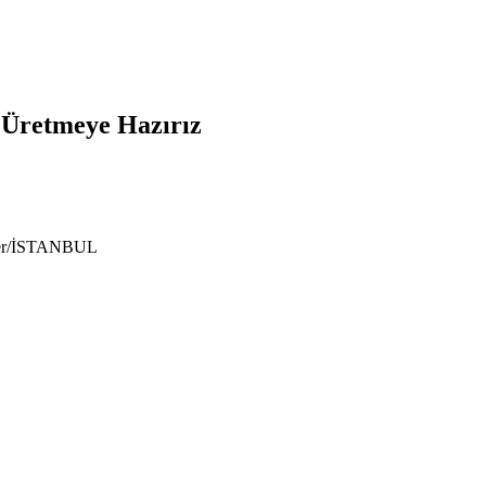
e Üretmeye Hazırız
ıyer/İSTANBUL