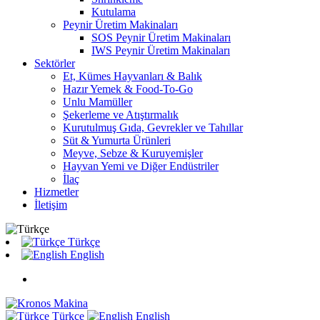
Kutulama
Peynir Üretim Makinaları
SOS Peynir Üretim Makinaları
IWS Peynir Üretim Makinaları
Sektörler
Et, Kümes Hayvanları & Balık
Hazır Yemek & Food-To-Go
Unlu Mamüller
Şekerleme ve Atıştırmalık
Kurutulmuş Gıda, Gevrekler ve Tahıllar
Süt & Yumurta Ürünleri
Meyve, Sebze & Kuruyemişler
Hayvan Yemi ve Diğer Endüstriler
İlaç
Hizmetler
İletişim
Türkçe
English
Türkçe
English