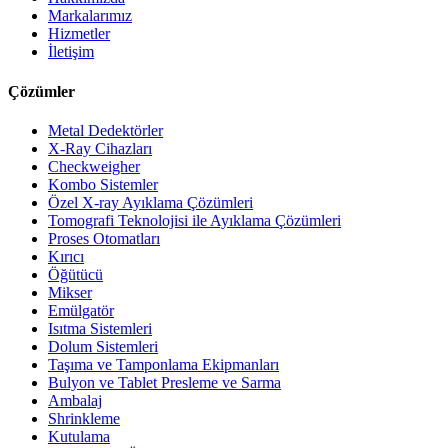
Markalarımız
Hizmetler
İletişim
Çözümler
Metal Dedektörler
X-Ray Cihazları
Checkweigher
Kombo Sistemler
Özel X-ray Ayıklama Çözümleri
Tomografi Teknolojisi ile Ayıklama Çözümleri
Proses Otomatları
Kırıcı
Öğütücü
Mikser
Emülgatör
Isıtma Sistemleri
Dolum Sistemleri
Taşıma ve Tamponlama Ekipmanları
Bulyon ve Tablet Presleme ve Sarma
Ambalaj
Shrinkleme
Kutulama