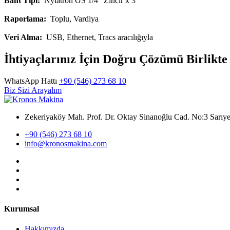
Bant Tipi:
Nylatron GS 1/4" Zincir x 3
Raporlama:
Toplu, Vardiya
Veri Alma:
USB, Ethernet, Tracs aracılığıyla
İhtiyaçlarınız İçin Doğru Çözümü Birlikt
WhatsApp Hattı
+90 (546) 273 68 10
Biz Sizi Arayalım
Zekeriyaköy Mah. Prof. Dr. Oktay Sinanoğlu Cad. No:3 Sar
+90 (546) 273 68 10
info@kronosmakina.com
Kurumsal
Hakkımızda