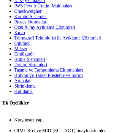
X-Ray Cihazları
IWS Peynir Üretim Makinaları
Checkweigher
Kombo Sistemler
Proses Otomatları
Özel X-ray Ayıklama Çözümleri
Kırıcı
Tomografi Teknolojisi ile Ayıklama Çözümleri
Öğütücü
Mikser
Emülgatör
Isıtma Sistemleri
Dolum Sistemleri
Taşıma ve Tamponlama Ekipmanları
Bulyon ve Tablet Presleme ve Sarma
Ambalaj
Shrinkleme
Kutulama
Ek Özellikler
Kurşunsuz yapı
OIML R51 ve MID (EC TACT) onaylı sistemler