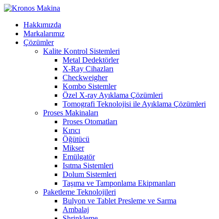
Hakkımızda
Markalarımız
Çözümler
Kalite Kontrol Sistemleri
Metal Dedektörler
X-Ray Cihazları
Checkweigher
Kombo Sistemler
Özel X-ray Ayıklama Çözümleri
Tomografi Teknolojisi ile Ayıklama Çözümleri
Proses Makinaları
Proses Otomatları
Kırıcı
Öğütücü
Mikser
Emülgatör
Isıtma Sistemleri
Dolum Sistemleri
Taşıma ve Tamponlama Ekipmanları
Paketleme Teknolojileri
Bulyon ve Tablet Presleme ve Sarma
Ambalaj
Shrinkleme