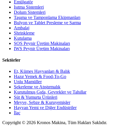
Emülgatör
Isıtma Sistemleri
Dolum Sistemleri
Taşıma ve Tamponlama Ekipmanları
Bulyon ve Tablet Presleme ve Sarma
Ambalaj
Shrinkleme
Kutulama
SOS Peynir Üretim Makinaları
IWS Peynir Üretim Makinaları
Sektörler
Et, Kümes Hayvanları & Balık
Hazır Yemek & Food-To-Go
Unlu Mamüller
Şekerleme ve Atıştırmalık
Kurutulmuş Gıda, Gevrekler ve Tahıllar
Süt & Yumurta Ürünleri
Meyve, Sebze & Kuruyemişler
Hayvan Yemi ve Diğer Endüstriler
İlaç
Copyright © 2026 Kronos Makina, Tüm Hakları Saklıdır.