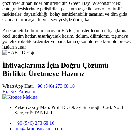
çözümler sunan lider bir üreticidir. Green Bay, Wisconsin’deki
entegre tesislerinde geliştirilen paslanmaz çelik, servo kontrollü
makineler; dayanıklılığı, kolay temizlenebilir tasarımı ve tüm gıda
standartlarını aşan hijyen seviyesiyle öne çıkar.
Aile şirketi kültürünü koruyan HART, müşterilerinin ihtiyaçlarına
özel üretim hatları tasarlayarak kesim, dolum, dilimleme, taşımaya
yönelik robotik sistemler ve parçalama çözümleriyle komple proses
hatları sunar.
İhtiyaçlarınız İçin Doğru Çözümü
Birlikte Üretmeye Hazırız
WhatsApp Hattı
+90 (546) 273 68 10
Biz Sizi Arayalım
Zekeriyaköy Mah. Prof. Dr. Oktay Sinanoğlu Cad. No:3
Sarıyer/İSTANBUL
+90 (546) 273 68 10
info@kronosmakina.com