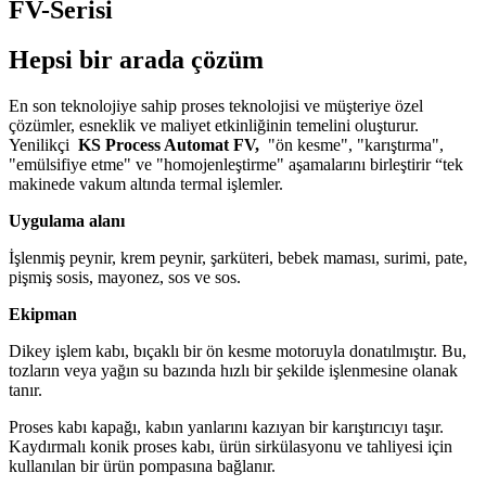
FV-Serisi
Hepsi bir arada çözüm
En son teknolojiye sahip proses teknolojisi ve müşteriye özel
çözümler, esneklik ve maliyet etkinliğinin temelini oluşturur.
Yenilikçi
KS Process Automat FV,
"ön kesme", "karıştırma",
"emülsifiye etme" ve "homojenleştirme" aşamalarını birleştirir “tek
makinede vakum altında termal işlemler.
Uygulama alanı
İşlenmiş peynir, krem ​​peynir, şarküteri, bebek maması, surimi, pate,
pişmiş sosis, mayonez, sos ve sos.
Ekipman
Dikey işlem kabı, bıçaklı bir ön kesme motoruyla donatılmıştır. Bu,
tozların veya yağın su bazında hızlı bir şekilde işlenmesine olanak
tanır.
Proses kabı kapağı, kabın yanlarını kazıyan bir karıştırıcıyı taşır.
Kaydırmalı konik proses kabı, ürün sirkülasyonu ve tahliyesi için
kullanılan bir ürün pompasına bağlanır.