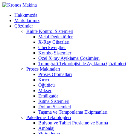
Hakkımızda
Markalarımız
Çözümler
Kalite Kontrol Sistemleri
Metal Dedektörler
X-Ray Cihazları
Checkweigher
Kombo Sistemler
Özel X-ray Ayıklama Çözümleri
Tomografi Teknolojisi ile Ayıklama Çözümleri
Proses Makinaları
Proses Otomatları
Kırıcı
Öğütücü
Mikser
Emülgatör
Isıtma Sistemleri
Dolum Sistemleri
Taşıma ve Tamponlama Ekipmanları
Paketleme Teknolojileri
Bulyon ve Tablet Presleme ve Sarma
Ambalaj
Shrinkleme