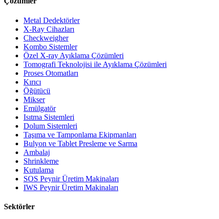
Çözümler
Metal Dedektörler
X-Ray Cihazları
Checkweigher
Kombo Sistemler
Özel X-ray Ayıklama Çözümleri
Tomografi Teknolojisi ile Ayıklama Çözümleri
Proses Otomatları
Kırıcı
Öğütücü
Mikser
Emülgatör
Isıtma Sistemleri
Dolum Sistemleri
Taşıma ve Tamponlama Ekipmanları
Bulyon ve Tablet Presleme ve Sarma
Ambalaj
Shrinkleme
Kutulama
SOS Peynir Üretim Makinaları
IWS Peynir Üretim Makinaları
Sektörler