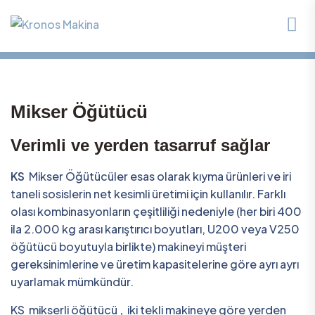
Mikser Öğütücü
Verimli ve yerden tasarruf sağlar
KS
Mikser Öğütücüler esas olarak kıyma ürünleri ve iri
taneli sosislerin net kesimli üretimi için kullanılır. Farklı
olası kombinasyonların çeşitliliği nedeniyle (her biri 400
ila 2.000 kg arası karıştırıcı boyutları, U200 veya V250
öğütücü boyutuyla birlikte) makineyi müşteri
gereksinimlerine ve üretim kapasitelerine göre ayrı ayrı
uyarlamak mümkündür.
KS mikserli öğütücü
,
iki tekli makineye göre yerden