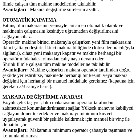
filmle çalışan tüm makine modellerine takılabilir.
Avantajları
: Makara değiştirme sürelerini azaltır.
OTOMATİK KAPATMA
Bitmiş film makarasının yenisiyle tamamen otomatik olarak ve
makinenin çalışmasını kesintiye uğratmadan değiştirilmesini
sağlayan cihaz.
Operatör, makine birinci makarayla çalışırken yeni film makarasını
ikinci şafta yerleştirir. İkinci makara bittiğinde (fotoseller aracılığıyla
algılanır), cihaz yeni makarayı kapatır ve makine herhangi bir
operatör müdahalesi olmadan çalışmaya devam eder.
Shrink filmle çalışan tüm makine modellerine takılabilir.
Avantajları:
Makine çalışırken makara operatör tarafından doğru
şekilde yerleştirilirse, makinede herhangi bir kesinti veya makara
değişimi için herhangi bir manuel müdahale gerekmez (kapatma için
gereken 2/3 saniye hariç).
MAKARA DEĞİŞTİRME ARABASI
Boyalı çelik taşıyıcı, film makarasının operatör tarafından
zahmetsizce konumlandırılmasını sağlar. Yüksek manevra kabiliyeti
sağlayan döner tekerlekler ve makarayı minimum kuvvet
uygulayarak güvenli bir şekilde kaldırmak için manuel bir vinç ile
donatılmıştır.
Avantajları:
Makaranın minimum operatör çabasıyla taşınması ve
konumlandırılması.