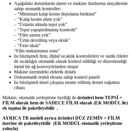
Aşağıdaki durumlarda alarm ve makine durdurma sinyallerine
sahip otomatik kontroller:
– “Minimum kalıp kesim depolama birikimi”
– “Kalıp kesim alımı yok”
– “Ürünün altında tepsi yok”
– “Tepsi yapıştırılmamış kontrolü”
– “Film sarımı yok”
– “Ürün devrilmiş veya eksik”
– “Fırın tıkalı”
“Film makarasının sonu”
Isı büzüşmeli fırın, dijital sıcaklık kontrolörleri ve statik röleler
ile sıcaklığın otomatik olarak kontrol edildiği ve düzenlendiği
metal bir ağ konveyöründen oluşur
Makine üzerindeki elektrik dolabı
Dokunmatik renkli ekrana sahip kontrol paneli
Isı büzüşmeli tünel çıkışına monte edilmiş demet soğutma
cihazı
Makine, otomatik yerleştirme özelliği ile
ürünleri hem TEPSİ +
FİLM olarak hem de SADECE FİLM olarak (EK MODÜL ile)
ek taşıma ile paketleyebilir .
AYRICA TB modeli ayrıca ürünleri DÜZ ZEMİN + FİLM
üzerine de paketleyebilir
(EK MODÜL otomatik yerleştirme
yoluyla)