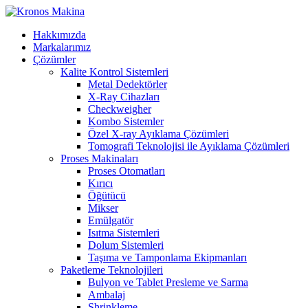
Hakkımızda
Markalarımız
Çözümler
Kalite Kontrol Sistemleri
Metal Dedektörler
X-Ray Cihazları
Checkweigher
Kombo Sistemler
Özel X-ray Ayıklama Çözümleri
Tomografi Teknolojisi ile Ayıklama Çözümleri
Proses Makinaları
Proses Otomatları
Kırıcı
Öğütücü
Mikser
Emülgatör
Isıtma Sistemleri
Dolum Sistemleri
Taşıma ve Tamponlama Ekipmanları
Paketleme Teknolojileri
Bulyon ve Tablet Presleme ve Sarma
Ambalaj
Shrinkleme