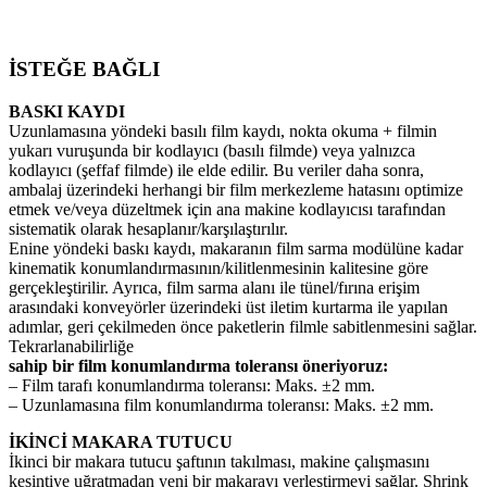
İSTEĞE BAĞLI
BASKI KAYDI
Uzunlamasına yöndeki basılı film kaydı, nokta okuma + filmin
yukarı vuruşunda bir kodlayıcı (basılı filmde) veya yalnızca
kodlayıcı (şeffaf filmde) ile elde edilir. Bu veriler daha sonra,
ambalaj üzerindeki herhangi bir film merkezleme hatasını optimize
etmek ve/veya düzeltmek için ana makine kodlayıcısı tarafından
sistematik olarak hesaplanır/karşılaştırılır.
Enine yöndeki baskı kaydı, makaranın film sarma modülüne kadar
kinematik konumlandırmasının/kilitlenmesinin kalitesine göre
gerçekleştirilir. Ayrıca, film sarma alanı ile tünel/fırına erişim
arasındaki konveyörler üzerindeki üst iletim kurtarma ile yapılan
adımlar, geri çekilmeden önce paketlerin filmle sabitlenmesini sağlar.
Tekrarlanabilirliğe
sahip bir film konumlandırma toleransı öneriyoruz:
– Film tarafı konumlandırma toleransı: Maks. ±2 mm.
– Uzunlamasına film konumlandırma toleransı: Maks. ±2 mm.
İKİNCİ MAKARA TUTUCU
İkinci bir makara tutucu şaftının takılması, makine çalışmasını
kesintiye uğratmadan yeni bir makarayı yerleştirmeyi sağlar. Shrink