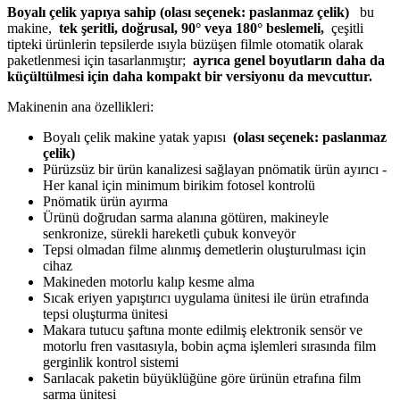
Boyalı çelik yapıya sahip (olası seçenek: paslanmaz çelik)
bu
makine,
tek şeritli, doğrusal, 90° veya 180° beslemeli,
çeşitli
tipteki ürünlerin tepsilerde ısıyla büzüşen filmle otomatik olarak
paketlenmesi için tasarlanmıştır;
ayrıca genel boyutların daha da
küçültülmesi için daha kompakt bir versiyonu da mevcuttur.
Makinenin ana özellikleri:
Boyalı çelik makine yatak yapısı
(olası seçenek: paslanmaz
çelik)
Pürüzsüz bir ürün kanalizesi sağlayan pnömatik ürün ayırıcı -
Her kanal için minimum birikim fotosel kontrolü
Pnömatik ürün ayırma
Ürünü doğrudan sarma alanına götüren, makineyle
senkronize, sürekli hareketli çubuk konveyör
Tepsi olmadan filme alınmış demetlerin oluşturulması için
cihaz
Makineden motorlu kalıp kesme alma
Sıcak eriyen yapıştırıcı uygulama ünitesi ile ürün etrafında
tepsi oluşturma ünitesi
Makara tutucu şaftına monte edilmiş elektronik sensör ve
motorlu fren vasıtasıyla, bobin açma işlemleri sırasında film
gerginlik kontrol sistemi
Sarılacak paketin büyüklüğüne göre ürünün etrafına film
sarma ünitesi