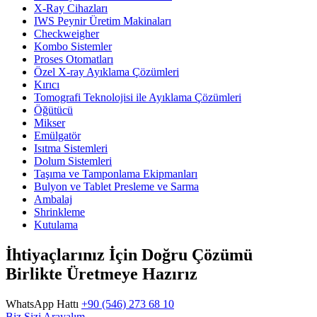
X-Ray Cihazları
IWS Peynir Üretim Makinaları
Checkweigher
Kombo Sistemler
Proses Otomatları
Özel X-ray Ayıklama Çözümleri
Kırıcı
Tomografi Teknolojisi ile Ayıklama Çözümleri
Öğütücü
Mikser
Emülgatör
Isıtma Sistemleri
Dolum Sistemleri
Taşıma ve Tamponlama Ekipmanları
Bulyon ve Tablet Presleme ve Sarma
Ambalaj
Shrinkleme
Kutulama
İhtiyaçlarınız İçin Doğru Çözümü
Birlikte Üretmeye Hazırız
WhatsApp Hattı
+90 (546) 273 68 10
Biz Sizi Arayalım