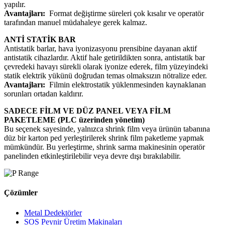
yapılır.
Avantajları:
Format değiştirme süreleri çok kısalır ve operatör
tarafından manuel müdahaleye gerek kalmaz.
ANTİ STATİK BAR
Antistatik barlar, hava iyonizasyonu prensibine dayanan aktif
antistatik cihazlardır. Aktif hale getirildikten sonra, antistatik bar
çevredeki havayı sürekli olarak iyonize ederek, film yüzeyindeki
statik elektrik yükünü doğrudan temas olmaksızın nötralize eder.
Avantajları:
Filmin elektrostatik yüklenmesinden kaynaklanan
sorunları ortadan kaldırır.
SADECE FİLM VE DÜZ PANEL VEYA FİLM
PAKETLEME (PLC üzerinden yönetim)
Bu seçenek sayesinde, yalnızca shrink film veya ürünün tabanına
düz bir karton ped yerleştirilerek shrink film paketleme yapmak
mümkündür. Bu yerleştirme, shrink sarma makinesinin operatör
panelinden etkinleştirilebilir veya devre dışı bırakılabilir.
Çözümler
Metal Dedektörler
SOS Peynir Üretim Makinaları