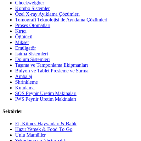
Checkweigher
Kombo Sistemler
Özel X-ray Ayıklama Çözümleri
Tomografi Teknolojisi ile Ayıklama Çözümleri
Proses Otomatları
Kırıcı
Öğütücü
Mikser
Emülgatör
Isıtma Sistemleri
Dolum Sistemleri
Taşıma ve Tamponlama Ekipmanları
Bulyon ve Tablet Presleme ve Sarma
Ambalaj
Shrinkleme
Kutulama
SOS Peynir Üretim Makinaları
IWS Peynir Üretim Makinaları
Sektörler
Et, Kümes Hayvanları & Balık
Hazır Yemek & Food-To-Go
Unlu Mamüller
Şekerleme ve Atıştırmalık