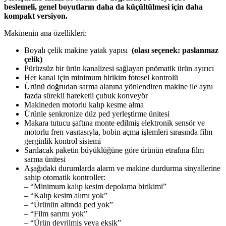
beslemeli, genel boyutların daha da küçültülmesi için daha
kompakt versiyon.
Makinenin ana özellikleri:
Boyalı çelik makine yatak yapısı
(olası seçenek: paslanmaz
çelik)
Pürüzsüz bir ürün kanalizesi sağlayan pnömatik ürün ayırıcı
Her kanal için minimum birikim fotosel kontrolü
Ürünü doğrudan sarma alanına yönlendiren makine ile aynı
fazda sürekli hareketli çubuk konveyör
Makineden motorlu kalıp kesme alma
Ürünle senkronize düz ped yerleştirme ünitesi
Makara tutucu şaftına monte edilmiş elektronik sensör ve
motorlu fren vasıtasıyla, bobin açma işlemleri sırasında film
gerginlik kontrol sistemi
Sarılacak paketin büyüklüğüne göre ürünün etrafına film
sarma ünitesi
Aşağıdaki durumlarda alarm ve makine durdurma sinyallerine
sahip otomatik kontroller:
– “Minimum kalıp kesim depolama birikimi”
– “Kalıp kesim alımı yok”
– “Ürünün altında ped yok”
– “Film sarımı yok”
– “Ürün devrilmiş veya eksik”