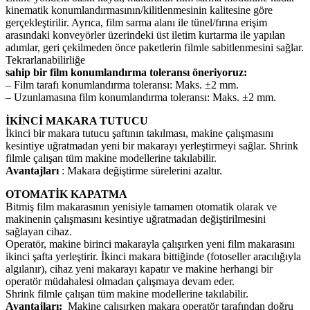
kinematik konumlandırmasının/kilitlenmesinin kalitesine göre
gerçekleştirilir. Ayrıca, film sarma alanı ile tünel/fırına erişim
arasındaki konveyörler üzerindeki üst iletim kurtarma ile yapılan
adımlar, geri çekilmeden önce paketlerin filmle sabitlenmesini sağlar.
Tekrarlanabilirliğe
sahip bir film konumlandırma toleransı öneriyoruz:
– Film tarafı konumlandırma toleransı: Maks. ±2 mm.
– Uzunlamasına film konumlandırma toleransı: Maks. ±2 mm.
İKİNCİ MAKARA TUTUCU
İkinci bir makara tutucu şaftının takılması, makine çalışmasını
kesintiye uğratmadan yeni bir makarayı yerleştirmeyi sağlar. Shrink
filmle çalışan tüm makine modellerine takılabilir.
Avantajları
: Makara değiştirme sürelerini azaltır.
OTOMATİK KAPATMA
Bitmiş film makarasının yenisiyle tamamen otomatik olarak ve
makinenin çalışmasını kesintiye uğratmadan değiştirilmesini
sağlayan cihaz.
Operatör, makine birinci makarayla çalışırken yeni film makarasını
ikinci şafta yerleştirir. İkinci makara bittiğinde (fotoseller aracılığıyla
algılanır), cihaz yeni makarayı kapatır ve makine herhangi bir
operatör müdahalesi olmadan çalışmaya devam eder.
Shrink filmle çalışan tüm makine modellerine takılabilir.
Avantajları:
Makine çalışırken makara operatör tarafından doğru