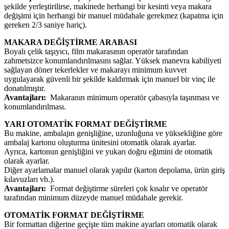
şekilde yerleştirilirse, makinede herhangi bir kesinti veya makara
değişimi için herhangi bir manuel müdahale gerekmez (kapatma için
gereken 2/3 saniye hariç).
MAKARA DEĞİŞTİRME ARABASI
Boyalı çelik taşıyıcı, film makarasının operatör tarafından
zahmetsizce konumlandırılmasını sağlar. Yüksek manevra kabiliyeti
sağlayan döner tekerlekler ve makarayı minimum kuvvet
uygulayarak güvenli bir şekilde kaldırmak için manuel bir vinç ile
donatılmıştır.
Avantajları:
Makaranın minimum operatör çabasıyla taşınması ve
konumlandırılması.
YARI OTOMATİK FORMAT DEĞİŞTİRME
Bu makine, ambalajın genişliğine, uzunluğuna ve yüksekliğine göre
ambalaj kartonu oluşturma ünitesini otomatik olarak ayarlar.
Ayrıca, kartonun genişliğini ve yukarı doğru eğimini de otomatik
olarak ayarlar.
Diğer ayarlamalar manuel olarak yapılır (karton depolama, ürün giriş
kılavuzları vb.).
Avantajları:
Format değiştirme süreleri çok kısalır ve operatör
tarafından minimum düzeyde manuel müdahale gerekir.
OTOMATİK FORMAT DEĞİŞTİRME
Bir formattan diğerine geçişte tüm makine ayarları otomatik olarak