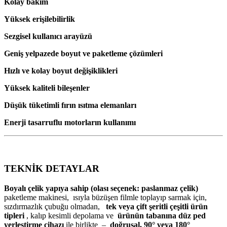
Kolay bakım
Yüksek erişilebilirlik
Sezgisel kullanıcı arayüzü
Geniş yelpazede boyut ve paketleme çözümleri
Hızlı ve kolay boyut değişiklikleri
Yüksek kaliteli bileşenler
Düşük tüketimli fırın ısıtma elemanları
Enerji tasarruflu motorların kullanımı
TEKNİK DETAYLAR
Boyalı çelik yapıya sahip (olası seçenek: paslanmaz çelik)
paketleme makinesi, ısıyla büzüşen filmle toplayıp sarmak için,
sızdırmazlık çubuğu olmadan,
tek veya çift şeritli çeşitli ürün
tipleri
, kalıp kesimli depolama ve
ürünün tabanına düz ped
yerleştirme cihazı
ile birlikte –
doğrusal, 90° veya 180°