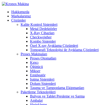
Hakkımızda
Markalarımız
Çözümler
Kalite Kontrol Sistemleri
Metal Dedektörler
X-Ray Cihazları
Checkweigher
Kombo Sistemler
Özel X-ray Ayıklama Çözümleri
Tomografi Teknolojisi ile Ayıklama Çözümleri
Proses Makinaları
Proses Otomatları
Kırıcı
Öğütücü
Mikser
Emülgatör
Isıtma Sistemleri
Dolum Sistemleri
Taşıma ve Tamponlama Ekipmanları
Paketleme Teknolojileri
Bulyon ve Tablet Presleme ve Sarma
Ambalaj
Shrinkleme