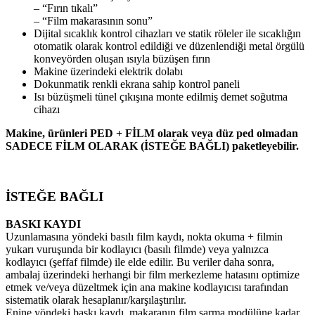
– “Fırın tıkalı”
– “Film makarasının sonu”
Dijital sıcaklık kontrol cihazları ve statik röleler ile sıcaklığın
otomatik olarak kontrol edildiği ve düzenlendiği metal örgülü
konveyörden oluşan ısıyla büzüşen fırın
Makine üzerindeki elektrik dolabı
Dokunmatik renkli ekrana sahip kontrol paneli
Isı büzüşmeli tünel çıkışına monte edilmiş demet soğutma
cihazı
Makine, ürünleri PED + FİLM olarak veya düz ped olmadan
SADECE FİLM OLARAK (İSTEĞE BAĞLI) paketleyebilir.
İSTEĞE BAĞLI
BASKI KAYDI
Uzunlamasına yöndeki basılı film kaydı, nokta okuma + filmin
yukarı vuruşunda bir kodlayıcı (basılı filmde) veya yalnızca
kodlayıcı (şeffaf filmde) ile elde edilir. Bu veriler daha sonra,
ambalaj üzerindeki herhangi bir film merkezleme hatasını optimize
etmek ve/veya düzeltmek için ana makine kodlayıcısı tarafından
sistematik olarak hesaplanır/karşılaştırılır.
Enine yöndeki baskı kaydı, makaranın film sarma modülüne kadar