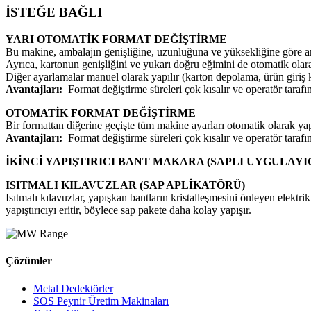
İSTEĞE BAĞLI
YARI OTOMATİK FORMAT DEĞİŞTİRME
Bu makine, ambalajın genişliğine, uzunluğuna ve yüksekliğine göre am
Ayrıca, kartonun genişliğini ve yukarı doğru eğimini de otomatik olara
Diğer ayarlamalar manuel olarak yapılır (karton depolama, ürün giriş k
Avantajları:
Format değiştirme süreleri çok kısalır ve operatör tar
OTOMATİK FORMAT DEĞİŞTİRME
Bir formattan diğerine geçişte tüm makine ayarları otomatik olarak yapı
Avantajları:
Format değiştirme süreleri çok kısalır ve operatör tara
İKİNCİ YAPIŞTIRICI BANT MAKARA (SAPLI UYGULAYI
ISITMALI KILAVUZLAR (SAP APLİKATÖRÜ)
Isıtmalı kılavuzlar, yapışkan bantların kristalleşmesini önleyen elektr
yapıştırıcıyı eritir, böylece sap pakete daha kolay yapışır.
Çözümler
Metal Dedektörler
SOS Peynir Üretim Makinaları