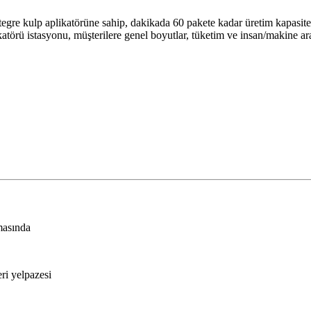
tegre kulp aplikatörüne sahip, dakikada 60 pakete kadar üretim kapasite
atörü istasyonu, müşterilere genel boyutlar, tüketim ve insan/makine ara
masında
ri yelpazesi