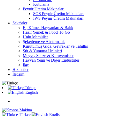
Kutulama
Peynir Üretim Makinaları
SOS Peynir Üretim Makinaları
IWS Peynir Üretim Makinaları
Sektörler
Et, Kümes Hayvanları & Balık
Hazır Yemek & Food-To-Go
Unlu Mamüller
Şekerleme ve Atıştırmalık
Kurutulmuş Gıda, Gevrekler ve Tahıllar
Süt & Yumurta Ürünleri
Meyve, Sebze & Kuruyemişler
Hayvan Yemi ve Diğer Endüstriler
İlaç
Hizmetler
İletişim
Türkçe
English
Türkçe
English