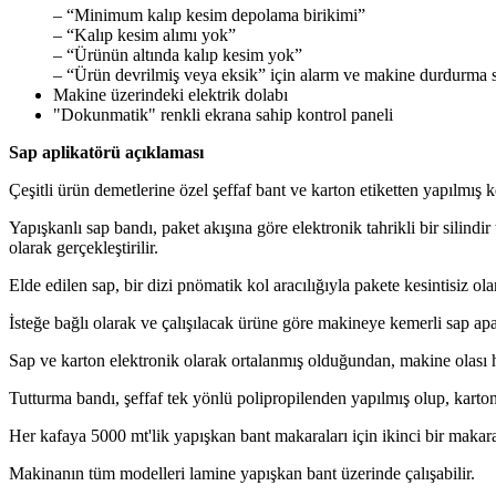
– “Minimum kalıp kesim depolama birikimi”
– “Kalıp kesim alımı yok”
– “Ürünün altında kalıp kesim yok”
– “Ürün devrilmiş veya eksik” için alarm ve makine durdurma si
Makine üzerindeki elektrik dolabı
"Dokunmatik" renkli ekrana sahip kontrol paneli
Sap aplikatörü açıklaması
Çeşitli ürün demetlerine özel şeffaf bant ve karton etiketten yapılmış
Yapışkanlı sap bandı, paket akışına göre elektronik tahrikli bir silindi
olarak gerçekleştirilir.
Elde edilen sap, bir dizi pnömatik kol aracılığıyla pakete kesintisiz ola
İsteğe bağlı olarak ve çalışılacak ürüne göre makineye kemerli sap apar
Sap ve karton elektronik olarak ortalanmış olduğundan, makine olası 
Tutturma bandı, şeffaf tek yönlü polipropilenden yapılmış olup, karton 
Her kafaya 5000 mt'lik yapışkan bant makaraları için ikinci bir makara
Makinanın tüm modelleri lamine yapışkan bant üzerinde çalışabilir.