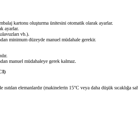
balaj kartonu oluşturma ünitesini otomatik olarak ayarlar.
k ayarlar.
ılavuzları vb.).
afından minimum düzeyde manuel müdahale gerekir.
lır.
fından manuel müdahaleye gerek kalmaz.
CI)
ikle ısıtılan elemanlardır (makinelerin 15°C veya daha düşük sıcaklığa sa