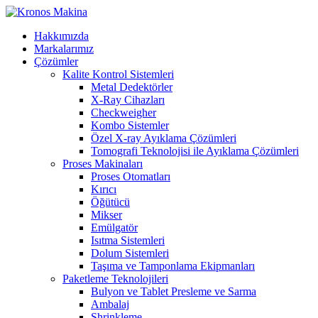
Hakkımızda
Markalarımız
Çözümler
Kalite Kontrol Sistemleri
Metal Dedektörler
X-Ray Cihazları
Checkweigher
Kombo Sistemler
Özel X-ray Ayıklama Çözümleri
Tomografi Teknolojisi ile Ayıklama Çözümleri
Proses Makinaları
Proses Otomatları
Kırıcı
Öğütücü
Mikser
Emülgatör
Isıtma Sistemleri
Dolum Sistemleri
Taşıma ve Tamponlama Ekipmanları
Paketleme Teknolojileri
Bulyon ve Tablet Presleme ve Sarma
Ambalaj
Shrinkleme