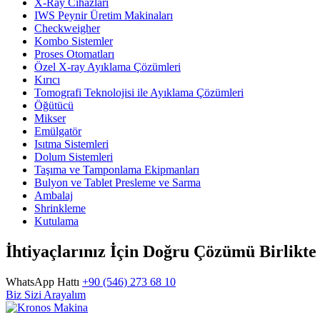
X-Ray Cihazları
IWS Peynir Üretim Makinaları
Checkweigher
Kombo Sistemler
Proses Otomatları
Özel X-ray Ayıklama Çözümleri
Kırıcı
Tomografi Teknolojisi ile Ayıklama Çözümleri
Öğütücü
Mikser
Emülgatör
Isıtma Sistemleri
Dolum Sistemleri
Taşıma ve Tamponlama Ekipmanları
Bulyon ve Tablet Presleme ve Sarma
Ambalaj
Shrinkleme
Kutulama
İhtiyaçlarınız İçin Doğru Çözümü Birlikt
WhatsApp Hattı
+90 (546) 273 68 10
Biz Sizi Arayalım