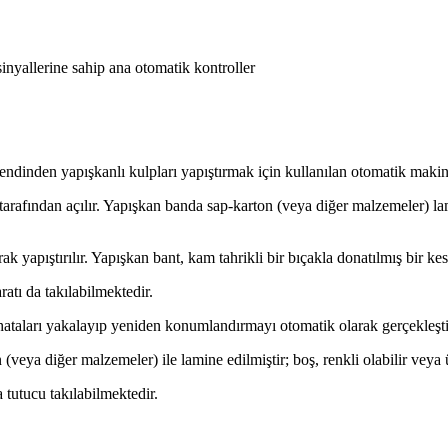
nyallerine sahip ana otomatik kontroller
 kendinden yapışkanlı kulpları yapıştırmak için kullanılan otomatik makin
r tarafından açılır. Yapışkan banda sap-karton (veya diğer malzemeler) la
rak yapıştırılır. Yapışkan bant, kam tahrikli bir bıçakla donatılmış bir ke
atı da takılabilmektedir.
hataları yakalayıp yeniden konumlandırmayı otomatik olarak gerçekleştir
(veya diğer malzemeler) ile lamine edilmiştir; boş, renkli olabilir veya ü
 tutucu takılabilmektedir.