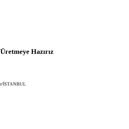
e Üretmeye Hazırız
ıyer/İSTANBUL