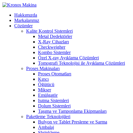
Hakkımızda
Markalarımız
Çözümler
Kalite Kontrol Sistemleri
Metal Dedektörler
X-Ray Cihazları
Checkweigher
Kombo Sistemler
Özel X-ray Ayıklama Çözümleri
Tomografi Teknolojisi ile Ayıklama Çözümleri
Proses Makinaları
Proses Otomatları
Kırıcı
Öğütücü
Mikser
Emülgatör
Isıtma Sistemleri
Dolum Sistemleri
Taşıma ve Tamponlama Ekipmanları
Paketleme Teknolojileri
Bulyon ve Tablet Presleme ve Sarma
Ambalaj
Shrinkleme