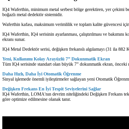
IQ4 Waferthin, minimum metal serbest bölge gerektiren, yer çekimi be
boğazlı metal dedektör sistemidir.
Waferthin kafası, maksimum verimlilik ve toplam kalite güvencesi için 
IQ4 Waferthin, IQ4 serisinin ayarlanması, çalıştırılması ve bakımını ko
ekranı sunar.
IQ4 Metal Dedektör serisi, değişken frekanslı algılamayı (31 ila 882 
Yeni, Kullanımı Kolay Arayüzlü 7” Dokunmatik Ekran
Tüm IQ4 serisinde standart olan büyük 7” dokunmatik ekran, önceki nesi
Daha Hızlı, Daha İyi Otomatik Öğrenme
Sinyal işlemede önemli iyileştirmeler sağlayan yeni Otomatik Öğrenme
Değişken Frekans En İyi Tespit Seviyelerini Sağlar
IQ4 Waferthin, LOMA'nın devrim niteliğindeki Değişken Frekans teknoloj
göre optimize edilmesine olanak tanır.