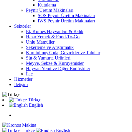
Kutulama
Peynir Üretim Makinaları
SOS Peynir Üretim Makinaları
IWS Peynir Üretim Makinaları
Sektörler
Et, Kümes Hayvanları & Balık
Hazır Yemek & Food-To-Go
Unlu Mamüller
Şekerleme ve Atıştırmalık
Kurutulmuş Gıda, Gevrekler ve Tahıllar
Süt & Yumurta Ürünleri
Meyve, Sebze & Kuruyemişler
Hayvan Yemi ve Diğer Endüstriler
İlaç
Hizmetler
İletişim
Türkçe
English
Türkçe
English