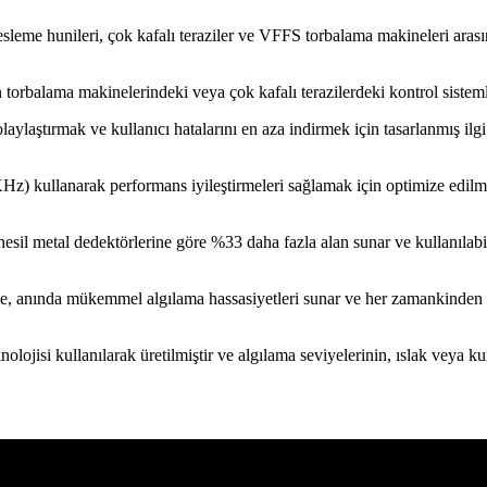
sleme hunileri, çok kafalı teraziler ve VFFS torbalama makineleri aras
torbalama makinelerindeki veya çok kafalı terazilerdeki kontrol sistemler
laylaştırmak ve kullanıcı hatalarını en aza indirmek için tasarlanmış il
KHz) kullanarak performans iyileştirmeleri sağlamak için optimize edilm
l metal dedektörlerine göre %33 daha fazla alan sunar ve kullanılabilirl
, anında mükemmel algılama hassasiyetleri sunar ve her zamankinden da
isi kullanılarak üretilmiştir ve algılama seviyelerinin, ıslak veya kuru