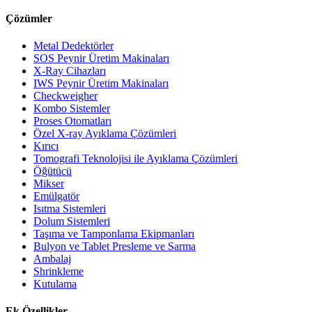
Çözümler
Metal Dedektörler
SOS Peynir Üretim Makinaları
X-Ray Cihazları
IWS Peynir Üretim Makinaları
Checkweigher
Kombo Sistemler
Proses Otomatları
Özel X-ray Ayıklama Çözümleri
Kırıcı
Tomografi Teknolojisi ile Ayıklama Çözümleri
Öğütücü
Mikser
Emülgatör
Isıtma Sistemleri
Dolum Sistemleri
Taşıma ve Tamponlama Ekipmanları
Bulyon ve Tablet Presleme ve Sarma
Ambalaj
Shrinkleme
Kutulama
Ek Özellikler