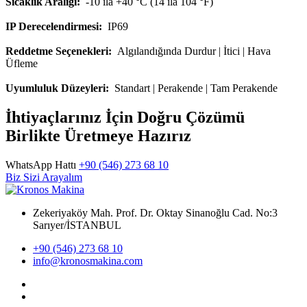
Sıcaklık Aralığı:
-10 ila +40 °C (14 ila 104 °F)
IP Derecelendirmesi:
IP69
Reddetme Seçenekleri:
Algılandığında Durdur | İtici | Hava
Üfleme
Uyumluluk Düzeyleri:
Standart | Perakende | Tam Perakende
İhtiyaçlarınız İçin Doğru Çözümü
Birlikte Üretmeye Hazırız
WhatsApp Hattı
+90 (546) 273 68 10
Biz Sizi Arayalım
Zekeriyaköy Mah. Prof. Dr. Oktay Sinanoğlu Cad. No:3
Sarıyer/İSTANBUL
+90 (546) 273 68 10
info@kronosmakina.com