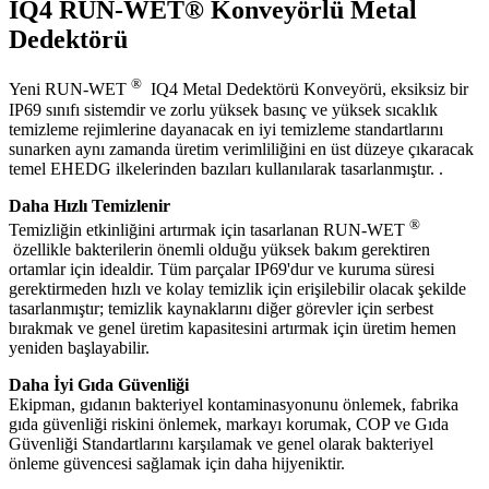
IQ4 RUN-WET® Konveyörlü Metal
Dedektörü
®
Yeni RUN-WET
IQ4 Metal Dedektörü Konveyörü, eksiksiz bir
IP69 sınıfı sistemdir ve zorlu yüksek basınç ve yüksek sıcaklık
temizleme rejimlerine dayanacak en iyi temizleme standartlarını
sunarken aynı zamanda üretim verimliliğini en üst düzeye çıkaracak
temel EHEDG ilkelerinden bazıları kullanılarak tasarlanmıştır. .
Daha Hızlı Temizlenir
®
Temizliğin etkinliğini artırmak için tasarlanan RUN-WET
özellikle bakterilerin önemli olduğu yüksek bakım gerektiren
ortamlar için idealdir. Tüm parçalar IP69'dur ve kuruma süresi
gerektirmeden hızlı ve kolay temizlik için erişilebilir olacak şekilde
tasarlanmıştır; temizlik kaynaklarını diğer görevler için serbest
bırakmak ve genel üretim kapasitesini artırmak için üretim hemen
yeniden başlayabilir.
Daha İyi Gıda Güvenliği
Ekipman, gıdanın bakteriyel kontaminasyonunu önlemek, fabrika
gıda güvenliği riskini önlemek, markayı korumak, COP ve Gıda
Güvenliği Standartlarını karşılamak ve genel olarak bakteriyel
önleme güvencesi sağlamak için daha hijyeniktir.