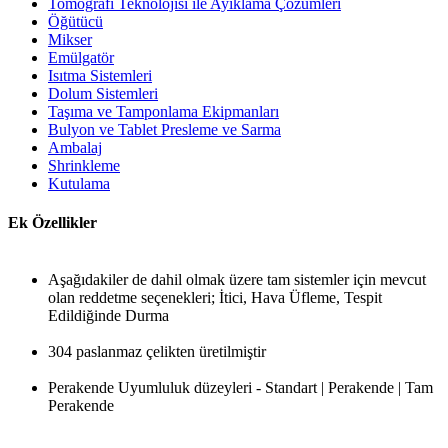
Tomografi Teknolojisi ile Ayıklama Çözümleri
Öğütücü
Mikser
Emülgatör
Isıtma Sistemleri
Dolum Sistemleri
Taşıma ve Tamponlama Ekipmanları
Bulyon ve Tablet Presleme ve Sarma
Ambalaj
Shrinkleme
Kutulama
Ek Özellikler
Aşağıdakiler de dahil olmak üzere tam sistemler için mevcut
olan reddetme seçenekleri; İtici, Hava Üfleme, Tespit
Edildiğinde Durma
304 paslanmaz çelikten üretilmiştir
Perakende Uyumluluk düzeyleri - Standart | Perakende | Tam
Perakende