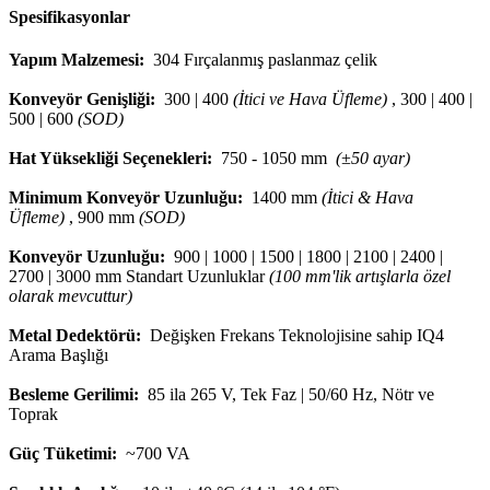
Spesifikasyonlar
Yapım Malzemesi:
304 Fırçalanmış paslanmaz çelik
Konveyör Genişliği:
300 | 400
(İtici ve Hava Üfleme)
, 300 | 400 |
500 | 600
(SOD)
Hat Yüksekliği Seçenekleri:
750 - 1050 mm
(±50 ayar)
Minimum Konveyör Uzunluğu:
1400 mm
(İtici & Hava
Üfleme)
, 900 mm
(SOD)
Konveyör Uzunluğu:
900 | 1000 | 1500 | 1800 | 2100 | 2400 |
2700 | 3000 mm Standart Uzunluklar
(100 mm'lik artışlarla özel
olarak mevcuttur)
Metal Dedektörü:
Değişken Frekans Teknolojisine sahip IQ4
Arama Başlığı
Besleme Gerilimi:
85 ila 265 V, Tek Faz | 50/60 Hz, Nötr ve
Toprak
Güç Tüketimi:
~700 VA