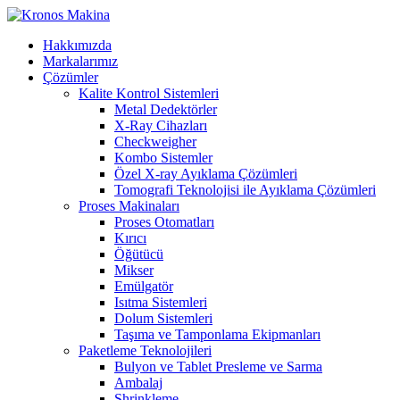
Hakkımızda
Markalarımız
Çözümler
Kalite Kontrol Sistemleri
Metal Dedektörler
X-Ray Cihazları
Checkweigher
Kombo Sistemler
Özel X-ray Ayıklama Çözümleri
Tomografi Teknolojisi ile Ayıklama Çözümleri
Proses Makinaları
Proses Otomatları
Kırıcı
Öğütücü
Mikser
Emülgatör
Isıtma Sistemleri
Dolum Sistemleri
Taşıma ve Tamponlama Ekipmanları
Paketleme Teknolojileri
Bulyon ve Tablet Presleme ve Sarma
Ambalaj
Shrinkleme