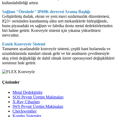
kullanılabilirliği artırır.
Sağlam "Ötesinde" IP69K derecesi Arama Başlığı
Geliştirilmiş dudak, ekran ve yeni mavi sızdırmazlık düzenlemesi,
IQ3+ serisinden kanıtlanmış ultra sert mekaniklerle birleştiğinde,
bunu piyasadaki en sağlam ve fabrika dostu metal dedektörlerinden
biri haline getirir. Konveyör sistemi için yıkama yükseltmesi
mevcuttur.
Esnek
Konveyör
Sistemi
Tamamen ayarlanabilir konveyör sistemi, çeşitli bant hızlarında ve
uzunluklarında standart olarak gelir ve bir anahtarın çevrilmesiyle
akış yönü değişikliği de dahil olmak üzere operasyonel değişiklikleri
sorunsuz hale getirir.
Çözümler
Metal Dedektörler
SOS Peynir Üretim Makinaları
X-Ray Cihazları
IWS Peynir Üretim Makinaları
Checkweigher
Kombo Sistemler