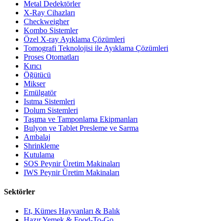
Metal Dedektörler
X-Ray Cihazları
Checkweigher
Kombo Sistemler
Özel X-ray Ayıklama Çözümleri
Tomografi Teknolojisi ile Ayıklama Çözümleri
Proses Otomatları
Kırıcı
Öğütücü
Mikser
Emülgatör
Isıtma Sistemleri
Dolum Sistemleri
Taşıma ve Tamponlama Ekipmanları
Bulyon ve Tablet Presleme ve Sarma
Ambalaj
Shrinkleme
Kutulama
SOS Peynir Üretim Makinaları
IWS Peynir Üretim Makinaları
Sektörler
Et, Kümes Hayvanları & Balık
Hazır Yemek & Food-To-Go