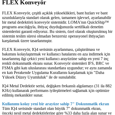
FLEX Konveyör
FLEX Konveyör, çeşitli açıklık yükseklikleri, bant hızları ve bant
uzunluklarıyla standart olarak gelen, tamamen işlevsel, ayarlanabilir
bir metal dedektörü konveyör sistemidir. LOMA'nın QuickShip™
programı aracılığıyla, ihtiyaç duyduğunuzda sertifikalı denetim
sistemlerini garanti ediyoruz. Bu sistem, özel olarak oluşturulmuş bir
sistemin teslim süresi olmadan benzersiz operasyonel ihtiyaçları
karşılamak üzere tasarlanmıştır.
FLEX Konveyör, IQ4 serisinin ayarlanması, çalıştırılması ve
bakımını kolaylaştırmak ve kullanıcı hatalarını en aza indirmek için
tasarlanmış ilgi çekici yeni kullanıcı arayüzüne sahip en yeni 7 inç
renkli dokunmatik ekranı sunar. Konveyör sistemleri IFS, BRC ve
FSMA gibi katı uluslararası standartlara uygundur; ve aynı zamanda
en katı Perakende Uygulama Kurallarını karşılamak için "Daha
Yüksek Düzey Uyumluluk" ile de sunulabilir.
IQ4 Metal Dedektör serisi, değişken frekanslı algılamayı (31 ila 882
KHz) kullanarak performans iyileştirmeleri sağlamak için optimize
edilmiş mekanikler sunar.
Kullanımı kolay yeni bir arayüze sahip 7" Dokunmatik ekran
Tüm IQ4 serisinde standart olan büyük 7" dokunmatik ekran,
önceki nesil metal dedektörlerine göre %33 daha fazla alan sunar ve