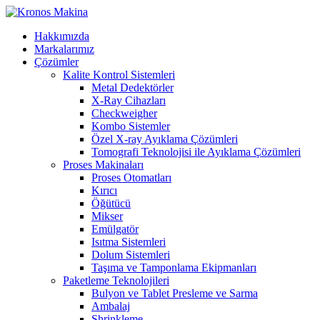
Hakkımızda
Markalarımız
Çözümler
Kalite Kontrol Sistemleri
Metal Dedektörler
X-Ray Cihazları
Checkweigher
Kombo Sistemler
Özel X-ray Ayıklama Çözümleri
Tomografi Teknolojisi ile Ayıklama Çözümleri
Proses Makinaları
Proses Otomatları
Kırıcı
Öğütücü
Mikser
Emülgatör
Isıtma Sistemleri
Dolum Sistemleri
Taşıma ve Tamponlama Ekipmanları
Paketleme Teknolojileri
Bulyon ve Tablet Presleme ve Sarma
Ambalaj
Shrinkleme