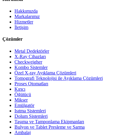
Hakkımızda
Markalarımız
Hizmetler
İletişim
Çözümler
Metal Dedektörler
X-Ray Cihazları
Checkweigher
Kombo Sistemler
Özel X-ray Ayıklama Çözümleri
Tomografi Teknolojisi ile Ayıklama Çözümleri
Proses Otomatları
Kırıcı
Öğütücü
Mikser
Emülgatör
Isıtma Sistemleri
Dolum Sistemleri
Taşıma ve Tamponlama Ekipmanları
Bulyon ve Tablet Presleme ve Sarma
Ambalaj