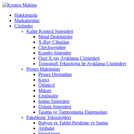
Hakkımızda
Markalarımız
Çözümler
Kalite Kontrol Sistemleri
Metal Dedektörler
X-Ray Cihazları
Checkweigher
Kombo Sistemler
Özel X-ray Ayıklama Çözümleri
Tomografi Teknolojisi ile Ayıklama Çözümleri
Proses Makinaları
Proses Otomatları
Kırıcı
Öğütücü
Mikser
Emülgatör
Isıtma Sistemleri
Dolum Sistemleri
Taşıma ve Tamponlama Ekipmanları
Paketleme Teknolojileri
Bulyon ve Tablet Presleme ve Sarma
Ambalaj
Shrinkleme