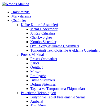
Hakkımızda
Markalarımız
Çözümler
Kalite Kontrol Sistemleri
Metal Dedektörler
X-Ray Cihazları
Checkweigher
Kombo Sistemler
Özel X-ray Ayıklama Çözümleri
Tomografi Teknolojisi ile Ayıklama Çözümleri
Proses Makinaları
Proses Otomatları
Kırıcı
Öğütücü
Mikser
Emülgatör
Isıtma Sistemleri
Dolum Sistemleri
Taşıma ve Tamponlama Ekipmanları
Paketleme Teknolojileri
Bulyon ve Tablet Presleme ve Sarma
Ambalaj
Shrinkleme