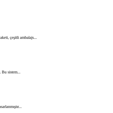
eti, çeşitli ambalajs...
 Bu sistem...
arlanmıştır...