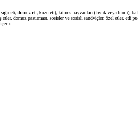
ığır eti, domuz eti, kuzu eti), kümes hayvanları (tavuk veya hindi), balı
tler, domuz pastırması, sosisler ve sosisli sandviçler, özel etler, etli p
içerir.