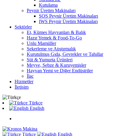
Kutulama
Peynir Üretim Makinaları
SOS Peynir Üretim Makinaları
IWS Peynir Üretim Makinaları
Sektörler
Et, Kümes Hayvanları & Balık
Hazır Yemek & Food-To-Go
Unlu Mamüller
Şekerleme ve Atıştırmalık
Kurutulmuş Gıda, Gevrekler ve Tahıllar
Süt & Yumurta Ürünleri
Meyve, Sebze & Kuruyemişler
Hayvan Yemi ve Diğer Endüstriler
İlaç
Hizmetler
İletişim
Türkçe
English
Türkçe
English