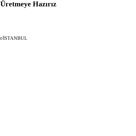
e Üretmeye Hazırız
ıyer/İSTANBUL