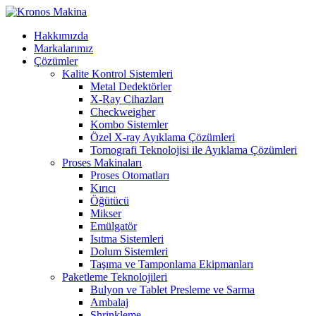
Hakkımızda
Markalarımız
Çözümler
Kalite Kontrol Sistemleri
Metal Dedektörler
X-Ray Cihazları
Checkweigher
Kombo Sistemler
Özel X-ray Ayıklama Çözümleri
Tomografi Teknolojisi ile Ayıklama Çözümleri
Proses Makinaları
Proses Otomatları
Kırıcı
Öğütücü
Mikser
Emülgatör
Isıtma Sistemleri
Dolum Sistemleri
Taşıma ve Tamponlama Ekipmanları
Paketleme Teknolojileri
Bulyon ve Tablet Presleme ve Sarma
Ambalaj
Shrinkleme