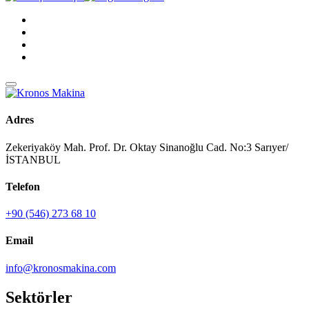
Adres
Zekeriyaköy Mah. Prof. Dr. Oktay Sinanoğlu Cad. No:3 Sarıyer/
İSTANBUL
Telefon
+90 (546) 273 68 10
Email
info@kronosmakina.com
S
e
k
t
ö
r
l
e
r