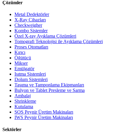
Çözümler
Metal Dedektörler
X-Ray Cihazları
Checkweigher
Kombo Sistemler
Özel X-ray Ayıklama Çözümleri
Tomografi Teknolojisi ile Ayıklama Çözümleri
Proses Otomatları
Kırıcı
Öğütücü
Mikser
Emülgatör
Isıtma Sistemleri
Dolum Sistemleri
Taşıma ve Tamponlama Ekipmanları
Bulyon ve Tablet Presleme ve Sarma
Ambalaj
Shrinkleme
Kutulama
SOS Peynir Üretim Makinaları
IWS Peynir Üretim Makinaları
Sektörler