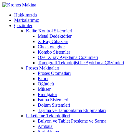
Hakkımızda
Markalarımız
Çözümler
Kalite Kontrol Sistemleri
Metal Dedektörler
X-Ray Cihazları
Checkweigher
Kombo Sistemler
Özel X-ray Ayıklama Çözümleri
Tomografi Teknolojisi ile Ayıklama Çözümleri
Proses Makinaları
Proses Otomatları
Kırıcı
Öğütücü
Mikser
Emülgatör
Isıtma Sistemleri
Dolum Sistemleri
Taşıma ve Tamponlama Ekipmanları
Paketleme Teknolojileri
Bulyon ve Tablet Presleme ve Sarma
Ambalaj
Shrinkleme