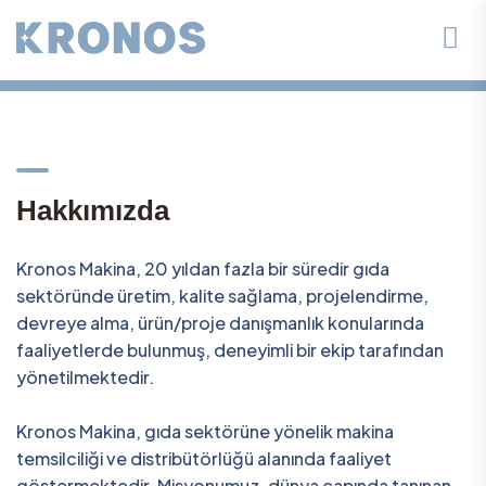
H
a
k
k
ı
m
ı
z
d
a
Kronos Makina, 20 yıldan fazla bir süredir gıda
sektöründe üretim, kalite sağlama, projelendirme,
devreye alma, ürün/proje danışmanlık konularında
faaliyetlerde bulunmuş, deneyimli bir ekip tarafından
yönetilmektedir.
Kronos Makina, gıda sektörüne yönelik makina
temsilciliği ve distribütörlüğü alanında faaliyet
göstermektedir. Misyonumuz, dünya çapında tanınan