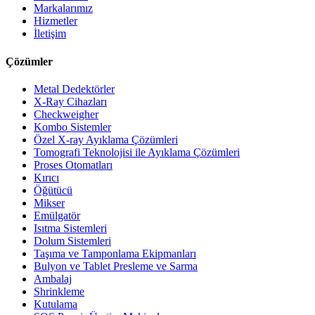
Markalarımız
Hizmetler
İletişim
Çözümler
Metal Dedektörler
X-Ray Cihazları
Checkweigher
Kombo Sistemler
Özel X-ray Ayıklama Çözümleri
Tomografi Teknolojisi ile Ayıklama Çözümleri
Proses Otomatları
Kırıcı
Öğütücü
Mikser
Emülgatör
Isıtma Sistemleri
Dolum Sistemleri
Taşıma ve Tamponlama Ekipmanları
Bulyon ve Tablet Presleme ve Sarma
Ambalaj
Shrinkleme
Kutulama