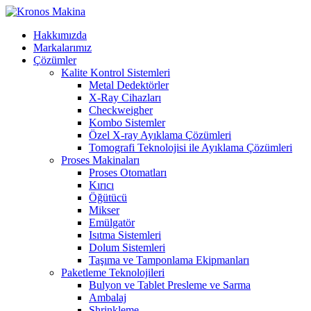
Hakkımızda
Markalarımız
Çözümler
Kalite Kontrol Sistemleri
Metal Dedektörler
X-Ray Cihazları
Checkweigher
Kombo Sistemler
Özel X-ray Ayıklama Çözümleri
Tomografi Teknolojisi ile Ayıklama Çözümleri
Proses Makinaları
Proses Otomatları
Kırıcı
Öğütücü
Mikser
Emülgatör
Isıtma Sistemleri
Dolum Sistemleri
Taşıma ve Tamponlama Ekipmanları
Paketleme Teknolojileri
Bulyon ve Tablet Presleme ve Sarma
Ambalaj
Shrinkleme