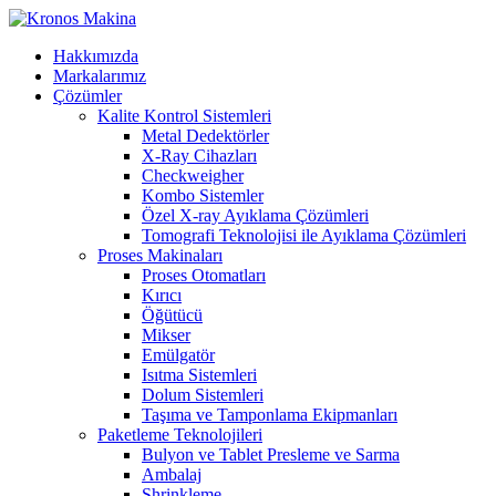
Hakkımızda
Markalarımız
Çözümler
Kalite Kontrol Sistemleri
Metal Dedektörler
X-Ray Cihazları
Checkweigher
Kombo Sistemler
Özel X-ray Ayıklama Çözümleri
Tomografi Teknolojisi ile Ayıklama Çözümleri
Proses Makinaları
Proses Otomatları
Kırıcı
Öğütücü
Mikser
Emülgatör
Isıtma Sistemleri
Dolum Sistemleri
Taşıma ve Tamponlama Ekipmanları
Paketleme Teknolojileri
Bulyon ve Tablet Presleme ve Sarma
Ambalaj
Shrinkleme