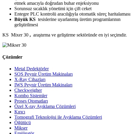
etmek amacıyla doğrudan buhar enjeksiyonu
Sorunsuz sıcaklık yönetimi için çift ceket
Entegre PLC kontrolü aracılığıyla otomatik süreç haritalaması
Büyük KS
tesislerine uyarlanmış üretim programlarının
geliştirilmesi
KS Mixer 30
,
araştırma ve geliştirme sektöründe en iyi seçimdir.
Çözümler
Metal Dedektörler
SOS Peynir Üretim Makinaları
X-Ray Cihazları
IWS Peynir Üretim Makinaları
Checkweigher
Kombo Sistemler
Proses Otomatları
Özel X-ray Ayıklama Çözümleri
Kırıcı
Tomografi Teknolojisi ile Ayıklama Çözümleri
Öğütücü
Mikser
Emülgatör