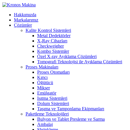
Hakkımızda
Markalarımız
Çözümler
Kalite Kontrol Sistemleri
Metal Dedektörler
X-Ray Cihazları
Checkweigher
Kombo Sistemler
Özel X-ray Ayıklama Çözümleri
Tomografi Teknolojisi ile Ayıklama Çözümleri
Proses Makinaları
Proses Otomatları
Kırıcı
Öğütücü
Mikser
Emülgatör
Isıtma Sistemleri
Dolum Sistemleri
Taşıma ve Tamponlama Ekipmanları
Paketleme Teknolojileri
Bulyon ve Tablet Presleme ve Sarma
Ambalaj
Shrinkleme