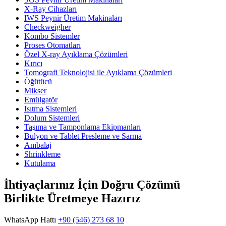
X-Ray Cihazları
IWS Peynir Üretim Makinaları
Checkweigher
Kombo Sistemler
Proses Otomatları
Özel X-ray Ayıklama Çözümleri
Kırıcı
Tomografi Teknolojisi ile Ayıklama Çözümleri
Öğütücü
Mikser
Emülgatör
Isıtma Sistemleri
Dolum Sistemleri
Taşıma ve Tamponlama Ekipmanları
Bulyon ve Tablet Presleme ve Sarma
Ambalaj
Shrinkleme
Kutulama
İhtiyaçlarınız İçin Doğru Çözümü
Birlikte Üretmeye Hazırız
WhatsApp Hattı
+90 (546) 273 68 10