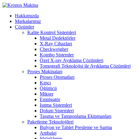
Hakkımızda
Markalarımız
Çözümler
Kalite Kontrol Sistemleri
Metal Dedektörler
X-Ray Cihazları
Checkweigher
Kombo Sistemler
Özel X-ray Ayıklama Çözümleri
Tomografi Teknolojisi ile Ayıklama Çözümleri
Proses Makinaları
Proses Otomatları
Kırıcı
Öğütücü
Mikser
Emülgatör
Isıtma Sistemleri
Dolum Sistemleri
Taşıma ve Tamponlama Ekipmanları
Paketleme Teknolojileri
Bulyon ve Tablet Presleme ve Sarma
Ambalaj
Shrinkleme