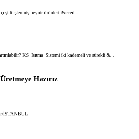
eşitli işlenmiş peynir ürünleri i&cced...
artırılabilir? KS Isıtma Sistemi iki kademeli ve sürekli &...
e Üretmeye Hazırız
ıyer/İSTANBUL