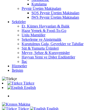
Kutulama
Peynir Üretim Makinaları
SOS Peynir Üretim Makinaları
IWS Peynir Üretim Makinaları
Sektörler
Et, Kümes Hayvanları & Balık
Hazır Yemek & Food-To-Go
Unlu Mamüller
Şekerleme ve Atıştırmalık
Kurutulmuş Gıda, Gevrekler ve Tahıllar
Süt & Yumurta Ürünleri
Meyve, Sebze & Kuruyemişler
Hayvan Yemi ve Diğer Endüstriler
İlaç
Hizmetler
İletişim
Türkçe
English
Türkçe
English