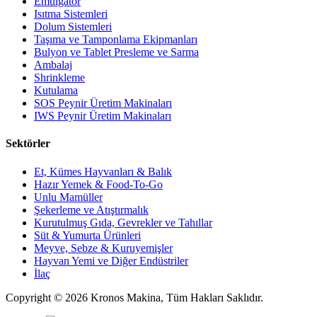
Emülgatör
Isıtma Sistemleri
Dolum Sistemleri
Taşıma ve Tamponlama Ekipmanları
Bulyon ve Tablet Presleme ve Sarma
Ambalaj
Shrinkleme
Kutulama
SOS Peynir Üretim Makinaları
IWS Peynir Üretim Makinaları
Sektörler
Et, Kümes Hayvanları & Balık
Hazır Yemek & Food-To-Go
Unlu Mamüller
Şekerleme ve Atıştırmalık
Kurutulmuş Gıda, Gevrekler ve Tahıllar
Süt & Yumurta Ürünleri
Meyve, Sebze & Kuruyemişler
Hayvan Yemi ve Diğer Endüstriler
İlaç
Copyright © 2026 Kronos Makina, Tüm Hakları Saklıdır.