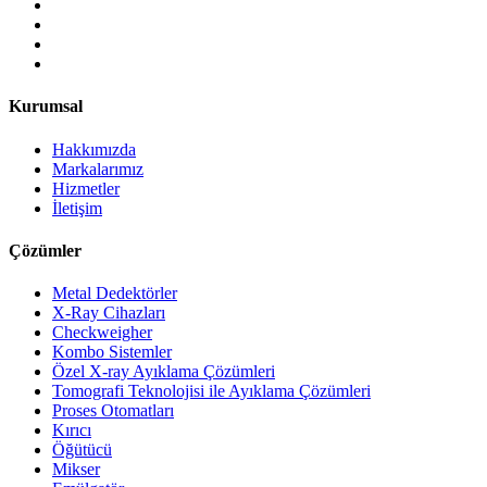
Kurumsal
Hakkımızda
Markalarımız
Hizmetler
İletişim
Çözümler
Metal Dedektörler
X-Ray Cihazları
Checkweigher
Kombo Sistemler
Özel X-ray Ayıklama Çözümleri
Tomografi Teknolojisi ile Ayıklama Çözümleri
Proses Otomatları
Kırıcı
Öğütücü
Mikser