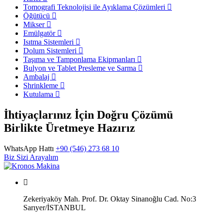
Tomografi Teknolojisi ile Ayıklama Çözümleri
Öğütücü
Mikser
Emülgatör
Isıtma Sistemleri
Dolum Sistemleri
Taşıma ve Tamponlama Ekipmanları
Bulyon ve Tablet Presleme ve Sarma
Ambalaj
Shrinkleme
Kutulama
İhtiyaçlarınız İçin Doğru Çözümü
Birlikte Üretmeye Hazırız
WhatsApp Hattı
+90 (546) 273 68 10
Biz Sizi Arayalım
Zekeriyaköy Mah. Prof. Dr. Oktay Sinanoğlu Cad. No:3
Sarıyer/İSTANBUL