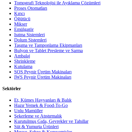
Tomografi Teknolojisi ile Ayıklama Çözümleri
Proses Otomatları
Kırıcı
Öğütücü
Mikser
Emülgatör
Isıtma Sistemleri
Dolum Sistemleri
Taşıma ve Tamponlama Ekipmanları
Bulyon ve Tablet Presleme ve Sarma
Ambalaj
Shrinkleme
Kutulama
SOS Peynir Üretim Makinaları
IWS Peynir Üretim Makinaları
Sektörler
Et, Kümes Hayvanları & Balık
Hazır Yemek & Food-To-Go
Unlu Mamüller
Şekerleme ve Atıştırmalık
Kurutulmuş Gıda, Gevrekler ve Tahıllar
Süt & Yumurta Ürünleri
Meyve, Sebze & Kuruyemişler