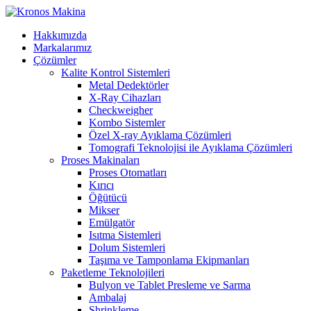
Hakkımızda
Markalarımız
Çözümler
Kalite Kontrol Sistemleri
Metal Dedektörler
X-Ray Cihazları
Checkweigher
Kombo Sistemler
Özel X-ray Ayıklama Çözümleri
Tomografi Teknolojisi ile Ayıklama Çözümleri
Proses Makinaları
Proses Otomatları
Kırıcı
Öğütücü
Mikser
Emülgatör
Isıtma Sistemleri
Dolum Sistemleri
Taşıma ve Tamponlama Ekipmanları
Paketleme Teknolojileri
Bulyon ve Tablet Presleme ve Sarma
Ambalaj
Shrinkleme