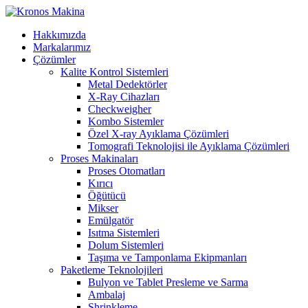
Hakkımızda
Markalarımız
Çözümler
Kalite Kontrol Sistemleri
Metal Dedektörler
X-Ray Cihazları
Checkweigher
Kombo Sistemler
Özel X-ray Ayıklama Çözümleri
Tomografi Teknolojisi ile Ayıklama Çözümleri
Proses Makinaları
Proses Otomatları
Kırıcı
Öğütücü
Mikser
Emülgatör
Isıtma Sistemleri
Dolum Sistemleri
Taşıma ve Tamponlama Ekipmanları
Paketleme Teknolojileri
Bulyon ve Tablet Presleme ve Sarma
Ambalaj
Shrinkleme