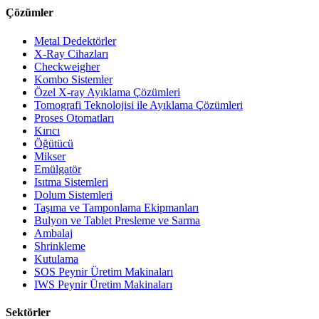
Çözümler
Metal Dedektörler
X-Ray Cihazları
Checkweigher
Kombo Sistemler
Özel X-ray Ayıklama Çözümleri
Tomografi Teknolojisi ile Ayıklama Çözümleri
Proses Otomatları
Kırıcı
Öğütücü
Mikser
Emülgatör
Isıtma Sistemleri
Dolum Sistemleri
Taşıma ve Tamponlama Ekipmanları
Bulyon ve Tablet Presleme ve Sarma
Ambalaj
Shrinkleme
Kutulama
SOS Peynir Üretim Makinaları
IWS Peynir Üretim Makinaları
Sektörler