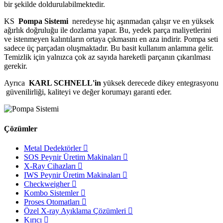
bir şekilde doldurulabilmektedir.
KS
Pompa Sistemi
neredeyse hiç aşınmadan çalışır ve en yüksek
ağırlık doğruluğu ile dozlama yapar. Bu, yedek parça maliyetlerini
ve istenmeyen kalıntıların ortaya çıkmasını en aza indirir. Pompa seti
sadece üç parçadan oluşmaktadır. Bu basit kullanım anlamına gelir.
Temizlik için yalnızca çok az sayıda hareketli parçanın çıkarılması
gerekir.
Ayrıca
KARL SCHNELL'in
yüksek derecede dikey entegrasyonu
güvenilirliği, kaliteyi ve değer korumayı garanti eder.
Çözümler
Metal Dedektörler
SOS Peynir Üretim Makinaları
X-Ray Cihazları
IWS Peynir Üretim Makinaları
Checkweigher
Kombo Sistemler
Proses Otomatları
Özel X-ray Ayıklama Çözümleri
Kırıcı