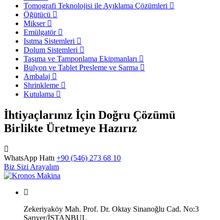
Tomografi Teknolojisi ile Ayıklama Çözümleri
Öğütücü
Mikser
Emülgatör
Isıtma Sistemleri
Dolum Sistemleri
Taşıma ve Tamponlama Ekipmanları
Bulyon ve Tablet Presleme ve Sarma
Ambalaj
Shrinkleme
Kutulama
İhtiyaçlarınız İçin Doğru Çözümü
Birlikte Üretmeye Hazırız
WhatsApp Hattı
+90 (546) 273 68 10
Biz Sizi Arayalım
Zekeriyaköy Mah. Prof. Dr. Oktay Sinanoğlu Cad. No:3
Sarıyer/İSTANBUL