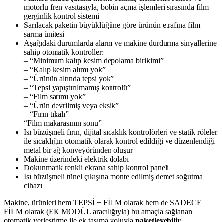
motorlu fren vasıtasıyla, bobin açma işlemleri sırasında film
gerginlik kontrol sistemi
Sarılacak paketin büyüklüğüne göre ürünün etrafına film
sarma ünitesi
Aşağıdaki durumlarda alarm ve makine durdurma sinyallerine
sahip otomatik kontroller:
– “Minimum kalıp kesim depolama birikimi”
– “Kalıp kesim alımı yok”
– “Ürünün altında tepsi yok”
– “Tepsi yapıştırılmamış kontrolü”
– “Film sarımı yok”
– “Ürün devrilmiş veya eksik”
– “Fırın tıkalı”
“Film makarasının sonu”
Isı büzüşmeli fırın, dijital sıcaklık kontrolörleri ve statik röleler
ile sıcaklığın otomatik olarak kontrol edildiği ve düzenlendiği
metal bir ağ konveyöründen oluşur
Makine üzerindeki elektrik dolabı
Dokunmatik renkli ekrana sahip kontrol paneli
Isı büzüşmeli tünel çıkışına monte edilmiş demet soğutma
cihazı
Makine, ürünleri hem TEPSİ + FİLM olarak hem de SADECE
FİLM olarak (EK MODÜL aracılığıyla) bu amaçla sağlanan
otomatik yerleştirme ile ek taşıma yoluyla
paketleyebilir.