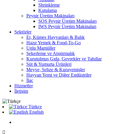
Shrinkleme
Kutulama
Peynir Üretim Makinaları
SOS Peynir Üretim Makinaları
IWS Peynir Üretim Makinaları
Sektörler
Et, Kümes Hayvanları & Balık
Hazır Yemek & Food-To-Go
Unlu Mamüller
Şekerleme ve Atıştırmalık
Kurutulmuş Gıda, Gevrekler ve Tahıllar
Süt & Yumurta Ürünleri
Meyve, Sebze & Kuruyemişler
Hayvan Yemi ve Diğer Endüstriler
İlaç
Hizmetler
İletişim
Türkçe
English