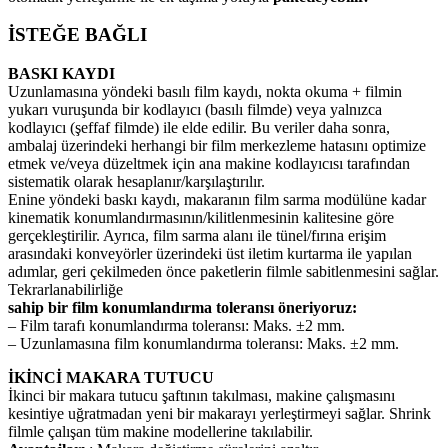
İSTEĞE BAĞLI
BASKI KAYDI
Uzunlamasına yöndeki basılı film kaydı, nokta okuma + filmin
yukarı vuruşunda bir kodlayıcı (basılı filmde) veya yalnızca
kodlayıcı (şeffaf filmde) ile elde edilir. Bu veriler daha sonra,
ambalaj üzerindeki herhangi bir film merkezleme hatasını optimize
etmek ve/veya düzeltmek için ana makine kodlayıcısı tarafından
sistematik olarak hesaplanır/karşılaştırılır.
Enine yöndeki baskı kaydı, makaranın film sarma modülüne kadar
kinematik konumlandırmasının/kilitlenmesinin kalitesine göre
gerçekleştirilir. Ayrıca, film sarma alanı ile tünel/fırına erişim
arasındaki konveyörler üzerindeki üst iletim kurtarma ile yapılan
adımlar, geri çekilmeden önce paketlerin filmle sabitlenmesini sağlar.
Tekrarlanabilirliğe
sahip bir film konumlandırma toleransı öneriyoruz:
– Film tarafı konumlandırma toleransı: Maks. ±2 mm.
– Uzunlamasına film konumlandırma toleransı: Maks. ±2 mm.
İKİNCİ MAKARA TUTUCU
İkinci bir makara tutucu şaftının takılması, makine çalışmasını
kesintiye uğratmadan yeni bir makarayı yerleştirmeyi sağlar. Shrink
filmle çalışan tüm makine modellerine takılabilir.