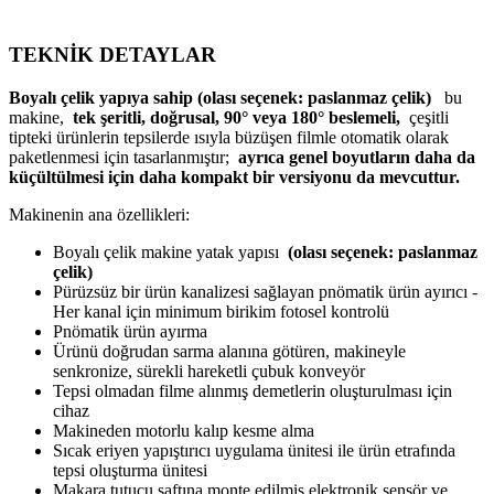
TEKNİK DETAYLAR
Boyalı çelik yapıya sahip (olası seçenek: paslanmaz çelik)
bu
makine,
tek şeritli, doğrusal, 90° veya 180° beslemeli,
çeşitli
tipteki ürünlerin tepsilerde ısıyla büzüşen filmle otomatik olarak
paketlenmesi için tasarlanmıştır;
ayrıca genel boyutların daha da
küçültülmesi için daha kompakt bir versiyonu da mevcuttur.
Makinenin ana özellikleri:
Boyalı çelik makine yatak yapısı
(olası seçenek: paslanmaz
çelik)
Pürüzsüz bir ürün kanalizesi sağlayan pnömatik ürün ayırıcı -
Her kanal için minimum birikim fotosel kontrolü
Pnömatik ürün ayırma
Ürünü doğrudan sarma alanına götüren, makineyle
senkronize, sürekli hareketli çubuk konveyör
Tepsi olmadan filme alınmış demetlerin oluşturulması için
cihaz
Makineden motorlu kalıp kesme alma
Sıcak eriyen yapıştırıcı uygulama ünitesi ile ürün etrafında
tepsi oluşturma ünitesi
Makara tutucu şaftına monte edilmiş elektronik sensör ve