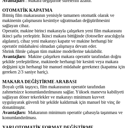
Avantajları
: Makara değiştirme sürelerini azaltır.
OTOMATİK KAPATMA
Bitmiş film makarasının yenisiyle tamamen otomatik olarak ve
makinenin çalışmasını kesintiye uğratmadan değiştirilmesini
sağlayan cihaz.
Operatör, makine birinci makarayla çalışırken yeni film makarasını
ikinci şafta yerleştirir. İkinci makara bittiğinde (fotoseller aracılığıyla
algılanır), cihaz yeni makarayı kapatır ve makine herhangi bir
operatör müdahalesi olmadan çalışmaya devam eder.
Shrink filmle çalışan tüm makine modellerine takılabilir.
Avantajları:
Makine çalışırken makara operatör tarafından doğru
şekilde yerleştirilirse, makinede herhangi bir kesinti veya makara
değişimi için herhangi bir manuel müdahale gerekmez (kapatma için
gereken 2/3 saniye hariç).
MAKARA DEĞİŞTİRME ARABASI
Boyalı çelik taşıyıcı, film makarasının operatör tarafından
zahmetsizce konumlandırılmasını sağlar. Yüksek manevra kabiliyeti
sağlayan döner tekerlekler ve makarayı minimum kuvvet
uygulayarak güvenli bir şekilde kaldırmak için manuel bir vinç ile
donatılmıştır.
Avantajları:
Makaranın minimum operatör çabasıyla taşınması ve
konumlandırılması.
YARI OTOMATİK FORMAT DEĞİŞTİRME