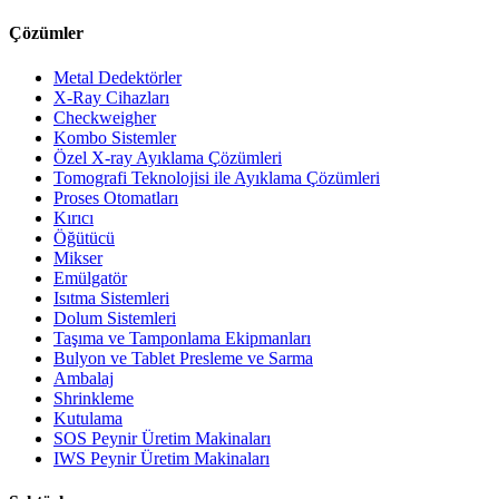
Çözümler
Metal Dedektörler
X-Ray Cihazları
Checkweigher
Kombo Sistemler
Özel X-ray Ayıklama Çözümleri
Tomografi Teknolojisi ile Ayıklama Çözümleri
Proses Otomatları
Kırıcı
Öğütücü
Mikser
Emülgatör
Isıtma Sistemleri
Dolum Sistemleri
Taşıma ve Tamponlama Ekipmanları
Bulyon ve Tablet Presleme ve Sarma
Ambalaj
Shrinkleme
Kutulama
SOS Peynir Üretim Makinaları
IWS Peynir Üretim Makinaları