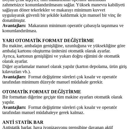
zahmetsizce konumlandırılmasını sağlar. Yüksek manevra kabiliyeti
sağlayan döner tekerlekler ve makarayı minimum kuvvet
uygulayarak güvenli bir şekilde kaldırmak için manuel bir vinç ile
donatılmıştır.
Avantajları:
Makaranın minimum operatör çabasıyla taşınması ve
konumlandırılması.
YARI OTOMATİK FORMAT DEĞİŞTİRME
Bu makine, ambalajın genişliğine, uzunluğuna ve yüksekliğine göre
ambalaj kartonu oluşturma ünitesini otomatik olarak ayarlar.
Ayrıca, kartonun genişliğini ve yukarı doğru eğimini de otomatik
olarak ayarlar.
Diğer ayarlamalar manuel olarak yapılır (karton depolama, ürün giriş
kılavuzları vb.).
Avantajları:
Format değiştirme süreleri çok kısalır ve operatör
tarafından minimum düzeyde manuel müdahale gerekir.
OTOMATİK FORMAT DEĞİŞTİRME
Bir formattan diğerine geçişte tüm makine ayarları otomatik olarak
yapılır.
Avantajları:
Format değiştirme süreleri çok kısalır ve operatör
tarafından manuel müdahaleye gerek kalmaz.
ANTİ STATİK BAR
Antistatik barlar, hava iyonizasyonu prensibine dayanan aktif