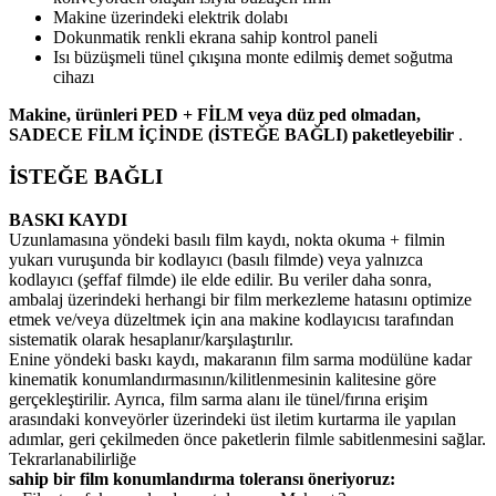
Makine üzerindeki elektrik dolabı
Dokunmatik renkli ekrana sahip kontrol paneli
Isı büzüşmeli tünel çıkışına monte edilmiş demet soğutma
cihazı
Makine, ürünleri PED + FİLM veya düz ped olmadan,
SADECE FİLM İÇİNDE (İSTEĞE BAĞLI) paketleyebilir
.
İSTEĞE BAĞLI
BASKI KAYDI
Uzunlamasına yöndeki basılı film kaydı, nokta okuma + filmin
yukarı vuruşunda bir kodlayıcı (basılı filmde) veya yalnızca
kodlayıcı (şeffaf filmde) ile elde edilir. Bu veriler daha sonra,
ambalaj üzerindeki herhangi bir film merkezleme hatasını optimize
etmek ve/veya düzeltmek için ana makine kodlayıcısı tarafından
sistematik olarak hesaplanır/karşılaştırılır.
Enine yöndeki baskı kaydı, makaranın film sarma modülüne kadar
kinematik konumlandırmasının/kilitlenmesinin kalitesine göre
gerçekleştirilir. Ayrıca, film sarma alanı ile tünel/fırına erişim
arasındaki konveyörler üzerindeki üst iletim kurtarma ile yapılan
adımlar, geri çekilmeden önce paketlerin filmle sabitlenmesini sağlar.
Tekrarlanabilirliğe
sahip bir film konumlandırma toleransı öneriyoruz: