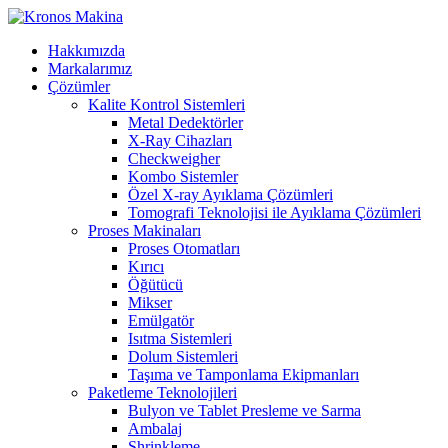
Hakkımızda
Markalarımız
Çözümler
Kalite Kontrol Sistemleri
Metal Dedektörler
X-Ray Cihazları
Checkweigher
Kombo Sistemler
Özel X-ray Ayıklama Çözümleri
Tomografi Teknolojisi ile Ayıklama Çözümleri
Proses Makinaları
Proses Otomatları
Kırıcı
Öğütücü
Mikser
Emülgatör
Isıtma Sistemleri
Dolum Sistemleri
Taşıma ve Tamponlama Ekipmanları
Paketleme Teknolojileri
Bulyon ve Tablet Presleme ve Sarma
Ambalaj
Shrinkleme