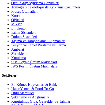
Özel X-ray Ayıklama Çözümleri
Tomografi Teknolojisi ile Ayıklama Çözümleri
Proses Otomatları
Kırıcı
Öğütücü
Mikser
Emülgatör
Isıtma Sistemleri
Dolum Sistemleri
Taşıma ve Tamponlama Ekipmanları
Bulyon ve Tablet Presleme ve Sarma
Ambalaj
Shrinkleme
Kutulama
SOS Peynir Üretim Makinaları
IWS Peynir Üretim Makinaları
Sektörler
Et, Kümes Hayvanları & Balık
Hazır Yemek & Food-To-Go
Unlu Mamüller
Şekerleme ve Atıştırmalık
Kurutulmuş Gıda, Gevrekler ve Tahıllar