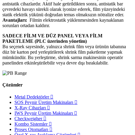
antistatik cihazlardır. Aktif hale getirildikten sonra, antistatik bar
çevredeki havayı sürekli olarak iyonize ederek, film yüzeyindeki
statik elektrik yükünü doğrudan temas olmaksızın nötralize eder.
Avantajları:
Filmin elektrostatik yüklenmesinden kaynaklanan
sorunları ortadan kaldırır.
SADECE FİLM VE DÜZ PANEL VEYA FİLM
PAKETLEME (PLC üzerinden yönetim)
Bu seçenek sayesinde, yalnızca shrink film veya ürünün tabanına
düz bir karton ped yerleştirilerek shrink film paketleme yapmak
mümkündür. Bu yerleştirme, shrink sarma makinesinin operatör
panelinden etkinleştirilebilir veya devre dışı bırakılabilir.
Çözümler
Metal Dedektörler
SOS Peynir Üretim Makinaları
X-Ray Cihazları
IWS Peynir Üretim Makinaları
Checkweigher
Kombo Sistemler
Proses Otomatları
Özel X-ray Ayıklama Çözümleri