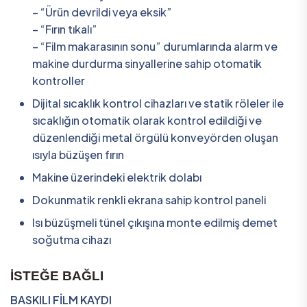
– “Ürün devrildi veya eksik”
– “Fırın tıkalı”
– “Film makarasının sonu” durumlarında alarm ve
makine durdurma sinyallerine sahip otomatik
kontroller
Dijital sıcaklık kontrol cihazları ve statik röleler ile
sıcaklığın otomatik olarak kontrol edildiği ve
düzenlendiği metal örgülü konveyörden oluşan
ısıyla büzüşen fırın
Makine üzerindeki elektrik dolabı
Dokunmatik renkli ekrana sahip kontrol paneli
Isı büzüşmeli tünel çıkışına monte edilmiş demet
soğutma cihazı
İSTEĞE BAĞLI
BASKILI FİLM KAYDI