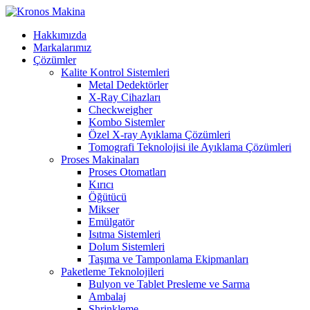
Hakkımızda
Markalarımız
Çözümler
Kalite Kontrol Sistemleri
Metal Dedektörler
X-Ray Cihazları
Checkweigher
Kombo Sistemler
Özel X-ray Ayıklama Çözümleri
Tomografi Teknolojisi ile Ayıklama Çözümleri
Proses Makinaları
Proses Otomatları
Kırıcı
Öğütücü
Mikser
Emülgatör
Isıtma Sistemleri
Dolum Sistemleri
Taşıma ve Tamponlama Ekipmanları
Paketleme Teknolojileri
Bulyon ve Tablet Presleme ve Sarma
Ambalaj
Shrinkleme