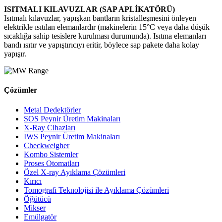
ISITMALI KILAVUZLAR (SAP APLİKATÖRÜ)
Isıtmalı kılavuzlar, yapışkan bantların kristalleşmesini önleyen
elektrikle ısıtılan elemanlardır (makinelerin 15°C veya daha düşük
sıcaklığa sahip tesislere kurulması durumunda). Isıtma elemanları
bandı ısıtır ve yapıştırıcıyı eritir, böylece sap pakete daha kolay
yapışır.
Çözümler
Metal Dedektörler
SOS Peynir Üretim Makinaları
X-Ray Cihazları
IWS Peynir Üretim Makinaları
Checkweigher
Kombo Sistemler
Proses Otomatları
Özel X-ray Ayıklama Çözümleri
Kırıcı
Tomografi Teknolojisi ile Ayıklama Çözümleri
Öğütücü
Mikser
Emülgatör