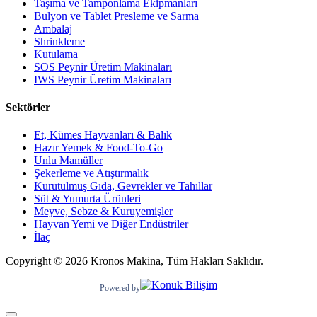
Taşıma ve Tamponlama Ekipmanları
Bulyon ve Tablet Presleme ve Sarma
Ambalaj
Shrinkleme
Kutulama
SOS Peynir Üretim Makinaları
IWS Peynir Üretim Makinaları
Sektörler
Et, Kümes Hayvanları & Balık
Hazır Yemek & Food-To-Go
Unlu Mamüller
Şekerleme ve Atıştırmalık
Kurutulmuş Gıda, Gevrekler ve Tahıllar
Süt & Yumurta Ürünleri
Meyve, Sebze & Kuruyemişler
Hayvan Yemi ve Diğer Endüstriler
İlaç
Copyright © 2026 Kronos Makina, Tüm Hakları Saklıdır.
Powered by