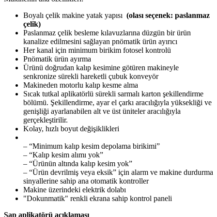
Boyalı çelik makine yatak yapısı
(olası seçenek: paslanmaz
çelik)
Paslanmaz çelik besleme kılavuzlarına düzgün bir ürün
kanalize edilmesini sağlayan pnömatik ürün ayırıcı
Her kanal için minimum birikim fotosel kontrolü
Pnömatik ürün ayırma
Ürünü doğrudan kalıp kesimine götüren makineyle
senkronize sürekli hareketli çubuk konveyör
Makineden motorlu kalıp kesme alma
Sıcak tutkal aplikatörlü sürekli sarmalı karton şekillendirme
bölümü. Şekillendirme, ayar el çarkı aracılığıyla yüksekliği ve
genişliği ayarlanabilen alt ve üst üniteler aracılığıyla
gerçekleştirilir.
Kolay, hızlı boyut değişiklikleri
– “Minimum kalıp kesim depolama birikimi”
– “Kalıp kesim alımı yok”
– “Ürünün altında kalıp kesim yok”
– “Ürün devrilmiş veya eksik” için alarm ve makine durdurma
sinyallerine sahip ana otomatik kontroller
Makine üzerindeki elektrik dolabı
"Dokunmatik" renkli ekrana sahip kontrol paneli
Sap aplikatörü açıklaması