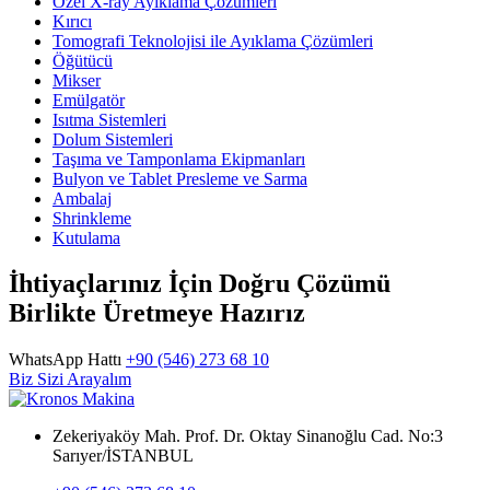
Özel X-ray Ayıklama Çözümleri
Kırıcı
Tomografi Teknolojisi ile Ayıklama Çözümleri
Öğütücü
Mikser
Emülgatör
Isıtma Sistemleri
Dolum Sistemleri
Taşıma ve Tamponlama Ekipmanları
Bulyon ve Tablet Presleme ve Sarma
Ambalaj
Shrinkleme
Kutulama
İhtiyaçlarınız İçin Doğru Çözümü
Birlikte Üretmeye Hazırız
WhatsApp Hattı
+90 (546) 273 68 10
Biz Sizi Arayalım
Zekeriyaköy Mah. Prof. Dr. Oktay Sinanoğlu Cad. No:3
Sarıyer/İSTANBUL