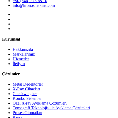
+90 (546) 273 68 10
info@kronosmakina.com
Kurumsal
Hakkımızda
Markalarımız
Hizmetler
İletişim
Çözümler
Metal Dedektörler
X-Ray Cihazları
Checkweigher
Kombo Sistemler
Özel X-ray Ayıklama Çözümleri
Tomografi Teknolojisi ile Ayıklama Çözümleri
Proses Otomatları
Kırıcı