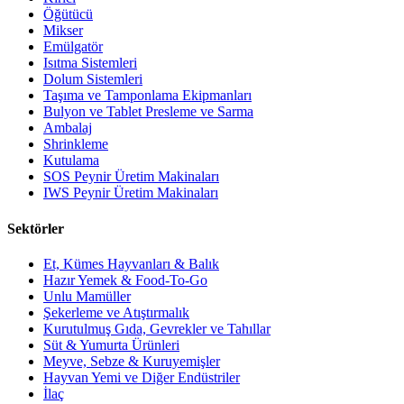
Öğütücü
Mikser
Emülgatör
Isıtma Sistemleri
Dolum Sistemleri
Taşıma ve Tamponlama Ekipmanları
Bulyon ve Tablet Presleme ve Sarma
Ambalaj
Shrinkleme
Kutulama
SOS Peynir Üretim Makinaları
IWS Peynir Üretim Makinaları
Sektörler
Et, Kümes Hayvanları & Balık
Hazır Yemek & Food-To-Go
Unlu Mamüller
Şekerleme ve Atıştırmalık
Kurutulmuş Gıda, Gevrekler ve Tahıllar
Süt & Yumurta Ürünleri
Meyve, Sebze & Kuruyemişler
Hayvan Yemi ve Diğer Endüstriler
İlaç