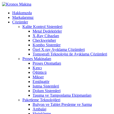
Hakkımızda
Markalarımız
Çözümler
Kalite Kontrol Sistemleri
Metal Dedektörler
X-Ray Cihazları
Checkweigher
Kombo Sistemler
Özel X-ray Ayıklama Çözümleri
Tomografi Teknolojisi ile Ayıklama Çözümleri
Proses Makinaları
Proses Otomatları
Kırıcı
Öğütücü
Mikser
Emülgatör
Isıtma Sistemleri
Dolum Sistemleri
Taşıma ve Tamponlama Ekipmanları
Paketleme Teknolojileri
Bulyon ve Tablet Presleme ve Sarma
Ambalaj
Shrinkleme