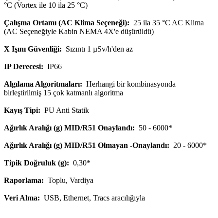
°C (Vortex ile 10 ila 25 °C)
Çalışma Ortamı (AC Klima Seçeneği):
25 ila 35 °C AC Klima
(AC Seçeneğiyle Kabin NEMA 4X'e düşürüldü)
X Işını Güvenliği:
Sızıntı 1 µSv/h'den az
IP Derecesi:
IP66
Algılama Algoritmaları:
Herhangi bir kombinasyonda
birleştirilmiş 15 çok katmanlı algoritma
Kayış Tipi:
PU Anti Statik
Ağırlık Aralığı (g) MID/R51 Onaylandı:
50 - 6000*
Ağırlık Aralığı (g) MID/R51 Olmayan -Onaylandı:
20 - 6000*
Tipik Doğruluk (g):
0,30*
Raporlama:
Toplu, Vardiya
Veri Alma:
USB, Ethernet, Tracs aracılığıyla