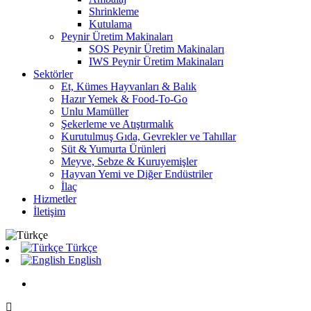
Shrinkleme
Kutulama
Peynir Üretim Makinaları
SOS Peynir Üretim Makinaları
IWS Peynir Üretim Makinaları
Sektörler
Et, Kümes Hayvanları & Balık
Hazır Yemek & Food-To-Go
Unlu Mamüller
Şekerleme ve Atıştırmalık
Kurutulmuş Gıda, Gevrekler ve Tahıllar
Süt & Yumurta Ürünleri
Meyve, Sebze & Kuruyemişler
Hayvan Yemi ve Diğer Endüstriler
İlaç
Hizmetler
İletişim
Türkçe
English