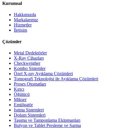
Kurumsal
Hakkımızda
Markalarımız
Hizmetler
İletişim
Çözümler
Metal Dedektörler
X-Ray Cihazları
Checkweigher
Kombo Sistemler
Özel X-ray Ayıklama Çözümleri
Tomografi Teknolojisi ile Ayıklama Çözümleri
Proses Otomatları
Kırıcı
Öğütücü
Mikser
Emülgatör
Isıtma Sistemleri
Dolum Sistemleri
Taşıma ve Tamponlama Ekipmanları
Bulyon ve Tablet Presleme ve Sarma