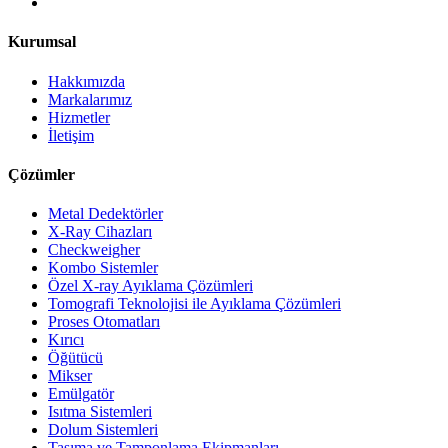
Kurumsal
Hakkımızda
Markalarımız
Hizmetler
İletişim
Çözümler
Metal Dedektörler
X-Ray Cihazları
Checkweigher
Kombo Sistemler
Özel X-ray Ayıklama Çözümleri
Tomografi Teknolojisi ile Ayıklama Çözümleri
Proses Otomatları
Kırıcı
Öğütücü
Mikser
Emülgatör
Isıtma Sistemleri
Dolum Sistemleri
Taşıma ve Tamponlama Ekipmanları