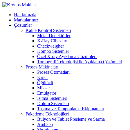
Hakkımızda
Markalarımız
Çözümler
Kalite Kontrol Sistemleri
Metal Dedektörler
X-Ray Cihazları
Checkweigher
Kombo Sistemler
Özel X-ray Ayıklama Çözümleri
Tomografi Teknolojisi ile Ayıklama Çözümleri
Proses Makinaları
Proses Otomatları
Kırıcı
Öğütücü
Mikser
Emülgatör
Isıtma Sistemleri
Dolum Sistemleri
Taşıma ve Tamponlama Ekipmanları
Paketleme Teknolojileri
Bulyon ve Tablet Presleme ve Sarma
Ambalaj
Shrinkleme