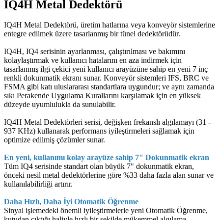
IQ4H Metal Dedektörü
IQ4H Metal Dedektörü, üretim hatlarına veya konveyör sistemlerine
entegre edilmek üzere tasarlanmış bir tünel dedektörüdür.
IQ4H, IQ4 serisinin ayarlanması, çalıştırılması ve bakımını
kolaylaştırmak ve kullanıcı hatalarını en aza indirmek için
tasarlanmış ilgi çekici yeni kullanıcı arayüzüne sahip en yeni 7 inç
renkli dokunmatik ekranı sunar. Konveyör sistemleri IFS, BRC ve
FSMA gibi katı uluslararası standartlara uygundur; ve aynı zamanda
sıkı Perakende Uygulama Kurallarını karşılamak için en yüksek
düzeyde uyumlulukla da sunulabilir.
IQ4H Metal Dedektörleri serisi, değişken frekanslı algılamayı (31 -
937 KHz) kullanarak performans iyileştirmeleri sağlamak için
optimize edilmiş çözümler sunar.
En yeni, kullanımı kolay arayüze sahip 7" Dokunmatik ekran
Tüm IQ4 serisinde standart olan büyük 7" dokunmatik ekran,
önceki nesil metal dedektörlerine göre %33 daha fazla alan sunar ve
kullanılabilirliği artırır.
Daha Hızlı, Daha İyi Otomatik Öğrenme
Sinyal işlemedeki önemli iyileştirmelerle yeni Otomatik Öğrenme,
kutudan çıktığı haliyle hızlı bir şekilde mükemmel algılama