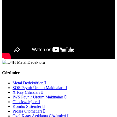
Çözümler
Metal Dedektörler
SOS Peynir Üretim Makinaları
X-Ray Cihazları
IWS Peynir Üretim Makinaları
Checkweigher
Kombo Sistemler
Proses Otomatları
Özel X-ray Ayıklama Çözümleri