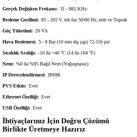
Gerçek Değişken Frekans:
31 - 882 KHz
Besleme Gerilimi:
85 - 265 V, tek faz 50/60 Hz, nötr ve Toprak
Güç Tüketimi:
20 VA
Hava Beslemesi:
5 - 8 Bar (10 mm dış çap) 72-116 psi
Sıcaklık Aralığı:
-10 ila +40 °C (14 ila 104 °F)
Nem:
%0 ila %95 Bağıl Nem (Yoğuşmasız)
IP Derecelendirmesi:
IP69K
PVS Etkin:
Evet
Ethernet Özelliği:
Evet
USB Özelliği:
Evet
İhtiyaçlarınız İçin Doğru Çözümü
Birlikte Üretmeye Hazırız