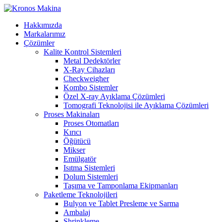
Hakkımızda
Markalarımız
Çözümler
Kalite Kontrol Sistemleri
Metal Dedektörler
X-Ray Cihazları
Checkweigher
Kombo Sistemler
Özel X-ray Ayıklama Çözümleri
Tomografi Teknolojisi ile Ayıklama Çözümleri
Proses Makinaları
Proses Otomatları
Kırıcı
Öğütücü
Mikser
Emülgatör
Isıtma Sistemleri
Dolum Sistemleri
Taşıma ve Tamponlama Ekipmanları
Paketleme Teknolojileri
Bulyon ve Tablet Presleme ve Sarma
Ambalaj
Shrinkleme