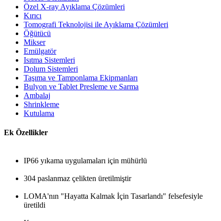
Özel X-ray Ayıklama Çözümleri
Kırıcı
Tomografi Teknolojisi ile Ayıklama Çözümleri
Öğütücü
Mikser
Emülgatör
Isıtma Sistemleri
Dolum Sistemleri
Taşıma ve Tamponlama Ekipmanları
Bulyon ve Tablet Presleme ve Sarma
Ambalaj
Shrinkleme
Kutulama
Ek Özellikler
IP66 yıkama uygulamaları için mühürlü
304 paslanmaz çelikten üretilmiştir
LOMA'nın "Hayatta Kalmak İçin Tasarlandı" felsefesiyle
üretildi