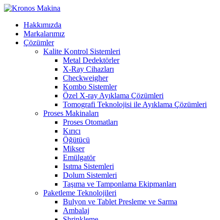
Hakkımızda
Markalarımız
Çözümler
Kalite Kontrol Sistemleri
Metal Dedektörler
X-Ray Cihazları
Checkweigher
Kombo Sistemler
Özel X-ray Ayıklama Çözümleri
Tomografi Teknolojisi ile Ayıklama Çözümleri
Proses Makinaları
Proses Otomatları
Kırıcı
Öğütücü
Mikser
Emülgatör
Isıtma Sistemleri
Dolum Sistemleri
Taşıma ve Tamponlama Ekipmanları
Paketleme Teknolojileri
Bulyon ve Tablet Presleme ve Sarma
Ambalaj
Shrinkleme