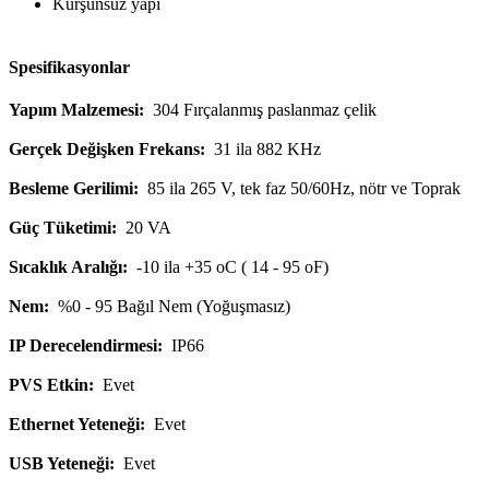
Kurşunsuz yapı
Spesifikasyonlar
Yapım Malzemesi:
304 Fırçalanmış paslanmaz çelik
Gerçek Değişken Frekans:
31 ila 882 KHz
Besleme Gerilimi:
85 ila 265 V, tek faz 50/60Hz, nötr ve Toprak
Güç Tüketimi:
20 VA
Sıcaklık Aralığı:
-10 ila +35 oC ( 14 - 95 oF)
Nem:
%0 - 95 Bağıl Nem (Yoğuşmasız)
IP Derecelendirmesi:
IP66
PVS Etkin:
Evet
Ethernet Yeteneği:
Evet
USB Yeteneği:
Evet