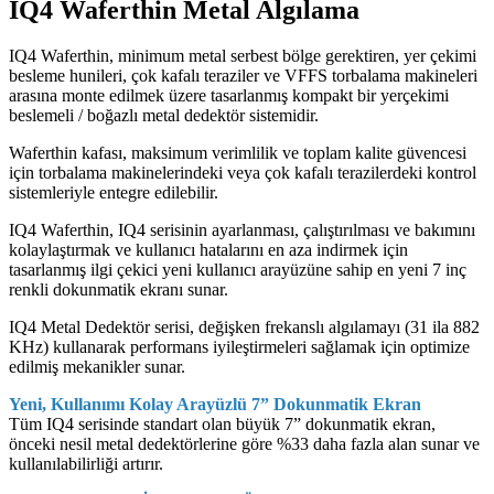
IQ4 Waferthin Metal Algılama
IQ4 Waferthin, minimum metal serbest bölge gerektiren, yer çekimi
besleme hunileri, çok kafalı teraziler ve VFFS torbalama makineleri
arasına monte edilmek üzere tasarlanmış kompakt bir yerçekimi
beslemeli / boğazlı metal dedektör sistemidir.
Waferthin kafası, maksimum verimlilik ve toplam kalite güvencesi
için torbalama makinelerindeki veya çok kafalı terazilerdeki kontrol
sistemleriyle entegre edilebilir.
IQ4 Waferthin, IQ4 serisinin ayarlanması, çalıştırılması ve bakımını
kolaylaştırmak ve kullanıcı hatalarını en aza indirmek için
tasarlanmış ilgi çekici yeni kullanıcı arayüzüne sahip en yeni 7 inç
renkli dokunmatik ekranı sunar.
IQ4 Metal Dedektör serisi, değişken frekanslı algılamayı (31 ila 882
KHz) kullanarak performans iyileştirmeleri sağlamak için optimize
edilmiş mekanikler sunar.
Yeni, Kullanımı Kolay Arayüzlü 7” Dokunmatik Ekran
Tüm IQ4 serisinde standart olan büyük 7” dokunmatik ekran,
önceki nesil metal dedektörlerine göre %33 daha fazla alan sunar ve
kullanılabilirliği artırır.