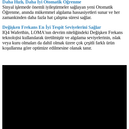
Daha Hızlı, Daha İyi Otomatik Öğrenme
Sinyal işlemede önemli iyileştirmeler sağlayan yeni Otomatik
Öğrenme, anında mükemmel algılama hassasiyetleri sunar ve her
zamankinden daha fazla hat çalışma süresi sağlar.
Değişken Frekans En İyi Tespit Seviyelerini Sağlar
IQ4 Waferthin, LOMA'nın devrim niteliğindeki Değişken Frekans
teknolojisi kullanılarak üretilmiştir ve algılama seviyelerinin, ıslak
veya kuru olmaları da dahil olmak üzere çok çeşitli farklı ürün
koşullarına göre optimize edilmesine olanak tanır.