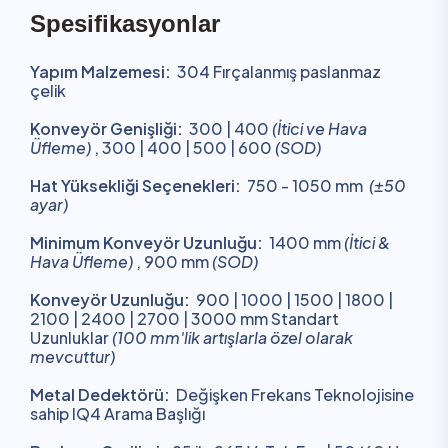
Spesifikasyonlar
Yapım Malzemesi:
304 Fırçalanmış paslanmaz
çelik
Konveyör Genişliği:
300 | 400
(İtici ve Hava
Üfleme)
, 300 | 400 | 500 | 600
(SOD)
Hat Yüksekliği Seçenekleri:
750 - 1050 mm
(±50
ayar)
Minimum Konveyör Uzunluğu:
1400 mm
(İtici &
Hava Üfleme)
, 900 mm
(SOD)
Konveyör Uzunluğu:
900 | 1000 | 1500 | 1800 |
2100 | 2400 | 2700 | 3000 mm Standart
Uzunluklar
(100 mm'lik artışlarla özel olarak
mevcuttur)
Metal Dedektörü:
Değişken Frekans Teknolojisine
sahip IQ4 Arama Başlığı