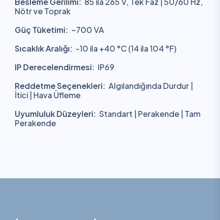
Besleme Gerilimi:
85 ila 265 V, Tek Faz | 50/60 Hz,
Nötr ve Toprak
Güç Tüketimi:
~700 VA
Sıcaklık Aralığı:
-10 ila +40 °C (14 ila 104 °F)
IP Derecelendirmesi:
IP69
Reddetme Seçenekleri:
Algılandığında Durdur |
İtici | Hava Üfleme
Uyumluluk Düzeyleri:
Standart | Perakende | Tam
Perakende