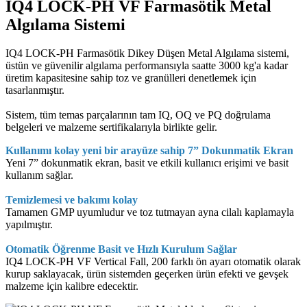
IQ4 LOCK-PH VF Farmasötik Metal
Algılama Sistemi
IQ4 LOCK-PH Farmasötik Dikey Düşen Metal Algılama sistemi,
üstün ve güvenilir algılama performansıyla saatte 3000 kg'a kadar
üretim kapasitesine sahip toz ve granülleri denetlemek için
tasarlanmıştır.
Sistem, tüm temas parçalarının tam IQ, OQ ve PQ doğrulama
belgeleri ve malzeme sertifikalarıyla birlikte gelir.
Kullanımı kolay yeni bir arayüze sahip 7” Dokunmatik Ekran
Yeni 7” dokunmatik ekran, basit ve etkili kullanıcı erişimi ve basit
kullanım sağlar.
Temizlemesi ve bakımı kolay
Tamamen GMP uyumludur ve toz tutmayan ayna cilalı kaplamayla
yapılmıştır.
Otomatik Öğrenme Basit ve Hızlı Kurulum Sağlar​​​​​​​
IQ4 LOCK-PH VF Vertical Fall, 200 farklı ön ayarı otomatik olarak
kurup saklayacak, ürün sistemden geçerken ürün efekti ve gevşek
malzeme için kalibre edecektir.