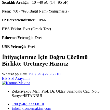
Sıcaklık Aralığı:
-10 +40 oC (14 - 95 oF)
Nem:
%0 - %95 Bağıl Nem (Yoğuşmasız)
IP Derecelendirmesi:
IP66
PVS Etkin:
Evet (Örnek Test)
Ethernet Yeteneği:
Evet
USB Yeteneği:
Evet
İhtiyaçlarınız İçin Doğru Çözümü
Birlikte Üretmeye Hazırız
WhatsApp Hattı
+90 (546) 273 68 10
Biz Sizi Arayalım
Zekeriyaköy Mah. Prof. Dr. Oktay Sinanoğlu Cad. No:3
Sarıyer/İSTANBUL
+90 (546) 273 68 10
info@kronosmakina.com