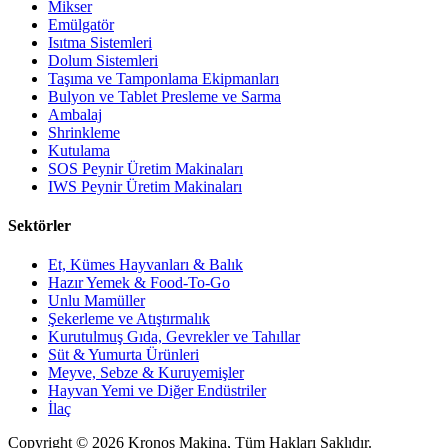
Mikser
Emülgatör
Isıtma Sistemleri
Dolum Sistemleri
Taşıma ve Tamponlama Ekipmanları
Bulyon ve Tablet Presleme ve Sarma
Ambalaj
Shrinkleme
Kutulama
SOS Peynir Üretim Makinaları
IWS Peynir Üretim Makinaları
Sektörler
Et, Kümes Hayvanları & Balık
Hazır Yemek & Food-To-Go
Unlu Mamüller
Şekerleme ve Atıştırmalık
Kurutulmuş Gıda, Gevrekler ve Tahıllar
Süt & Yumurta Ürünleri
Meyve, Sebze & Kuruyemişler
Hayvan Yemi ve Diğer Endüstriler
İlaç
Copyright © 2026 Kronos Makina, Tüm Hakları Saklıdır.