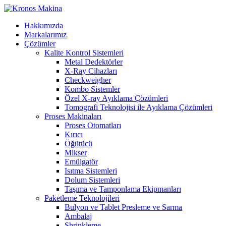
Hakkımızda
Markalarımız
Çözümler
Kalite Kontrol Sistemleri
Metal Dedektörler
X-Ray Cihazları
Checkweigher
Kombo Sistemler
Özel X-ray Ayıklama Çözümleri
Tomografi Teknolojisi ile Ayıklama Çözümleri
Proses Makinaları
Proses Otomatları
Kırıcı
Öğütücü
Mikser
Emülgatör
Isıtma Sistemleri
Dolum Sistemleri
Taşıma ve Tamponlama Ekipmanları
Paketleme Teknolojileri
Bulyon ve Tablet Presleme ve Sarma
Ambalaj
Shrinkleme