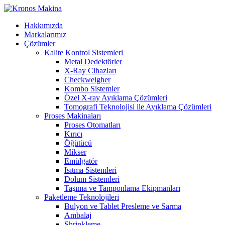
Hakkımızda
Markalarımız
Çözümler
Kalite Kontrol Sistemleri
Metal Dedektörler
X-Ray Cihazları
Checkweigher
Kombo Sistemler
Özel X-ray Ayıklama Çözümleri
Tomografi Teknolojisi ile Ayıklama Çözümleri
Proses Makinaları
Proses Otomatları
Kırıcı
Öğütücü
Mikser
Emülgatör
Isıtma Sistemleri
Dolum Sistemleri
Taşıma ve Tamponlama Ekipmanları
Paketleme Teknolojileri
Bulyon ve Tablet Presleme ve Sarma
Ambalaj
Shrinkleme