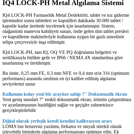
IQ4 LOCK-PH Metal Algılama Sistemi
IQ4 LOCK-PH Farmasötik Metal Dedektörü, tablet ve toz giderme
işleminden sonra tabletleri ve kapsülleri dakikada 30.000 tablet /
kapsüle kadar üretimle incelemek için tasarlanmıştır. Sistem,
olağanüstü manevra kabiliyeti sunan, önde gelen tüm tablet presleri
ve kapsülleme makineleriyle kullanıma uygun bir gazlı amortisör
sehpa çerçevesiyle inşa edilmiştir.
IQ4 LOCK-PH, tam IQ, OQ VE PQ doğrulama belgeleri ve
sertifikasıyla birlikte gelir ve IP66 / NEMA 4X standardına göre
tasarlanmış ve üretilmiştir.
Bu ünite, 0,25 mm FE, 0,3 mm NFE ve 0,4 mm st/st 316 (optimum
performans) arasında sınıfının en iyi kalibre edilmiş algılama
seviyelerini sunar
Kullanımı kolay yeni bir arayüze sahip 7" Dokunmatik ekran
Yeni geniş standart 7" renkli dokunmatik ekran, ürünün çalıştırılması
ve ayarlanmasının basitliğini sağlar ve geçişler zahmetsizce
gerçekleştirilebilir
Dijital olarak yerleşik kendi kendini kalibrasyon aracı
LOMA'nın benzersiz yazılımı, frekansı ve sinyali sürekli olarak
izleyebilir birimlerin algılama performansını optimize edin. Ek