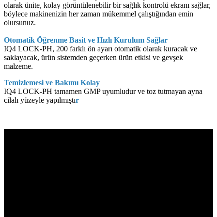
olarak ünite, kolay görüntülenebilir bir sağlık kontrolü ekranı sağlar,
böylece makinenizin her zaman mükemmel çalıştığından emin
olursunuz.
Otomatik Öğrenme Basit ve Hızlı Kurulum Sağlar
IQ4 LOCK-PH, 200 farklı ön ayarı otomatik olarak kuracak ve
saklayacak, ürün sistemden geçerken ürün etkisi ve gevşek
malzeme.
Temizlemesi ve Bakımı Kolay
IQ4 LOCK-PH tamamen GMP uyumludur ve toz tutmayan ayna
cilalı yüzeyle yapılmıştı
r