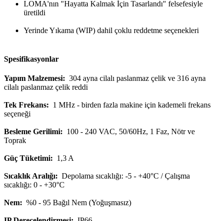
LOMA'nın "Hayatta Kalmak İçin Tasarlandı" felsefesiyle
üretildi
Yerinde Yıkama (WIP) dahil çoklu reddetme seçenekleri
Spesifikasyonlar
Yapım Malzemesi:
304 ayna cilalı paslanmaz çelik ve 316 ayna
cilalı paslanmaz çelik reddi
Tek Frekans:
1 MHz - birden fazla makine için kademeli frekans
seçeneği
Besleme Gerilimi:
100 - 240 VAC, 50/60Hz, 1 Faz, Nötr ve
Toprak
Güç Tüketimi:
1,3 A
Sıcaklık Aralığı:
Depolama sıcaklığı: -5 - +40°C / Çalışma
sıcaklığı: 0 - +30°C
Nem:
%0 - 95 Bağıl Nem (Yoğuşmasız)
IP Derecelendirmesi:
IP66