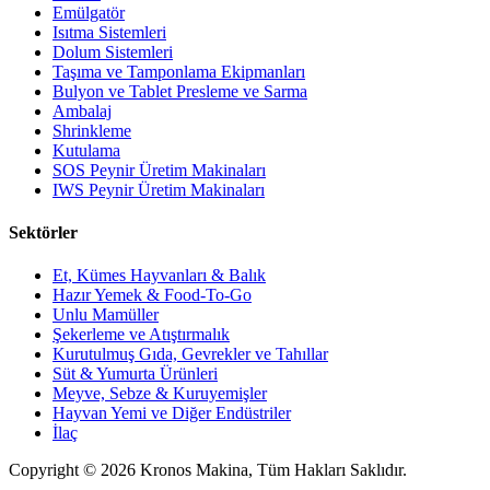
Emülgatör
Isıtma Sistemleri
Dolum Sistemleri
Taşıma ve Tamponlama Ekipmanları
Bulyon ve Tablet Presleme ve Sarma
Ambalaj
Shrinkleme
Kutulama
SOS Peynir Üretim Makinaları
IWS Peynir Üretim Makinaları
Sektörler
Et, Kümes Hayvanları & Balık
Hazır Yemek & Food-To-Go
Unlu Mamüller
Şekerleme ve Atıştırmalık
Kurutulmuş Gıda, Gevrekler ve Tahıllar
Süt & Yumurta Ürünleri
Meyve, Sebze & Kuruyemişler
Hayvan Yemi ve Diğer Endüstriler
İlaç
Copyright © 2026 Kronos Makina, Tüm Hakları Saklıdır.