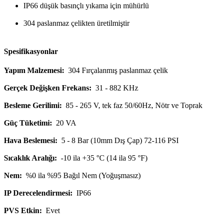
IP66 düşük basınçlı yıkama için mühürlü
304 paslanmaz çelikten üretilmiştir
Spesifikasyonlar
Yapım Malzemesi:
304 Fırçalanmış paslanmaz çelik
Gerçek Değişken Frekans:
31 - 882 KHz
Besleme Gerilimi:
85 - 265 V, tek faz 50/60Hz, Nötr ve Toprak
Güç Tüketimi:
20 VA
Hava Beslemesi:
5 - 8 Bar (10mm Dış Çap) 72-116 PSI
Sıcaklık Aralığı:
-10 ila +35 °C (14 ila 95 °F)
Nem:
%0 ila %95 Bağıl Nem (Yoğuşmasız)
IP Derecelendirmesi:
IP66
PVS Etkin:
Evet