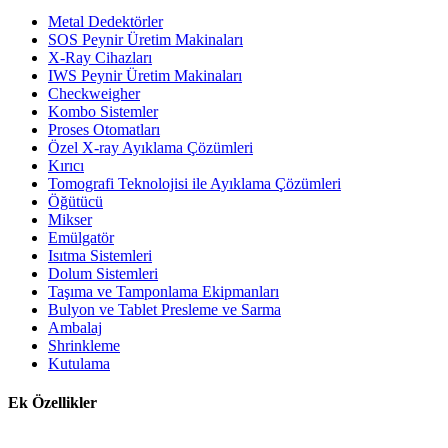
Metal Dedektörler
SOS Peynir Üretim Makinaları
X-Ray Cihazları
IWS Peynir Üretim Makinaları
Checkweigher
Kombo Sistemler
Proses Otomatları
Özel X-ray Ayıklama Çözümleri
Kırıcı
Tomografi Teknolojisi ile Ayıklama Çözümleri
Öğütücü
Mikser
Emülgatör
Isıtma Sistemleri
Dolum Sistemleri
Taşıma ve Tamponlama Ekipmanları
Bulyon ve Tablet Presleme ve Sarma
Ambalaj
Shrinkleme
Kutulama
Ek Özellikler