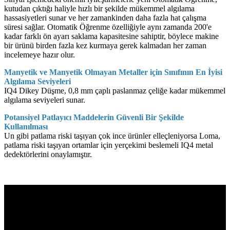
kutudan çıktığı haliyle hızlı bir şekilde mükemmel algılama
hassasiyetleri sunar ve her zamankinden daha fazla hat çalışma
süresi sağlar. Otomatik Öğrenme özelliğiyle aynı zamanda 200'e
kadar farklı ön ayarı saklama kapasitesine sahiptir, böylece makine
bir ürünü birden fazla kez kurmaya gerek kalmadan her zaman
incelemeye hazır olur.
Manyetik ve Manyetik Olmayan Metaller için Sınıfının En İyisi
Algılama Seviyeleri
IQ4 Dikey Düşme, 0,8 mm çaplı paslanmaz çeliğe kadar mükemmel
algılama seviyeleri sunar.
Potansiyel Patlayıcı Maddelerin Güvenli Bir Şekilde
Kullanılması
Un gibi patlama riski taşıyan çok ince ürünler elleçleniyorsa Loma,
patlama riski taşıyan ortamlar için yerçekimi beslemeli IQ4 metal
dedektörlerini onaylamıştır.