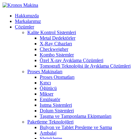
Hakkımızda
Markalarımız
Çözümler
Kalite Kontrol Sistemleri
Metal Dedektörler
X-Ray Cihazları
Checkweigher
Kombo Sistemler
Özel X-ray Ayıklama Çözümleri
Tomografi Teknolojisi ile Ayıklama Çözümleri
Proses Makinaları
Proses Otomatları
Kırıcı
Öğütücü
Mikser
Emülgatör
Isıtma Sistemleri
Dolum Sistemleri
Taşıma ve Tamponlama Ekipmanları
Paketleme Teknolojileri
Bulyon ve Tablet Presleme ve Sarma
Ambalaj
Shrinkleme