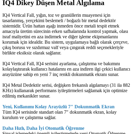
IQ4 Dikey Düşen Metal Algılama
IQ4 Vertical Fall, yığın, toz ve granüllerin muayenesi için
tasarlanmış, yerçekimi beslemeli / boğazlı bir metal dedektör
sistemidir. Ürün hattan aşağı inmeden önce metali tespit etmek
amacıyla üretim sürecinin erken safhalarında kontrol yapmak, olası
israf maliyetini en aza indirmek ve diğer işleme ekipmanlarını
korumak için idealdir. Bu sistem, uygulamaya bağlı olarak çerçeve,
çıkış borusu ve sızdırmaz valf veya çıngırak reddi seçenekleriyle
birlikte eksiksiz olarak sağlanır.
IQ4 Vertical Fall, IQ4 serisini ayarlama, çalıştırma ve bakımını
kolaylaştırarak kullanıcı hatalarını en aza indiren ilgi çekici kullanıcı
arayüzüne sahip en yeni 7 inç renkli dokunmatik ekranı sunar.
IQ4 Metal Dedektör serisi, değişken frekanslı algılamayı (31 ila 882
KHz) kullanarak performans iyileştirmeleri sağlamak için optimize
edilmiş mekanikler sunar.
Yeni, Kullanımı Kolay Arayüzlü 7" Dokunmatik Ekran
Tüm IQ4 serisinde standart olan 7" dokunmatik ekran, kolay
kurulum ve çalıştırma sağlar.
Daha Hızlı, Daha İyi Otomatik Öğrenme
Sinyal işlemedeki önemli iyileştirmelerle yeni Otomatik Öğrenme,