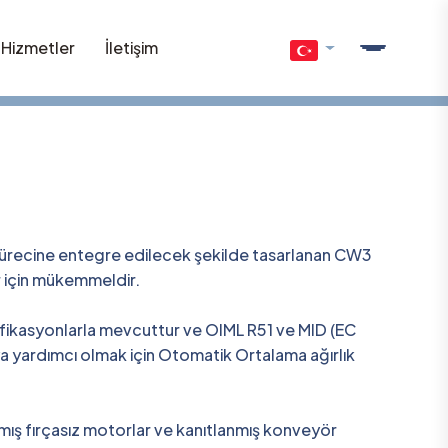
Hizmetler
İletişim
 sürecine entegre edilecek şekilde tasarlanan CW3
er için mükemmeldir.
fikasyonlarla mevcuttur ve OIML R51 ve MID (EC
ya yardımcı olmak için Otomatik Ortalama ağırlık
mış fırçasız motorlar ve kanıtlanmış konveyör