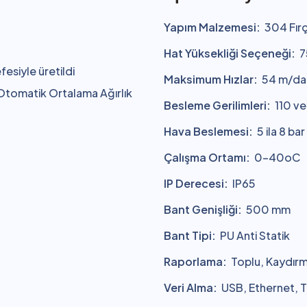
Yapım Malzemesi:
304 Fırç
Hat Yüksekliği Seçeneği:
7
esiyle üretildi
Maksimum Hızlar:
54 m/da
 Otomatik Ortalama Ağırlık
Besleme Gerilimleri:
110 ve
Hava Beslemesi:
5 ila 8 ba
Çalışma Ortamı:
0-40oC
IP Derecesi:
IP65
Bant Genişliği:
500 mm
Bant Tipi:
PU Anti Statik
Raporlama:
Toplu, Kaydır
Veri Alma:
USB, Ethernet, Tr