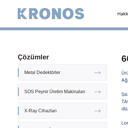
Hakk
Çözümler
6
Ürü
Metal Dedektörler
Ağı
SOS Peynir Üretim Makinaları
Sis
TAC
düz
X-Ray Cihazları
Lom