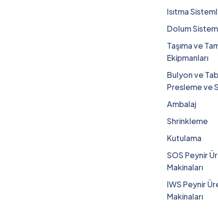
Isıtma Sisteml
Dolum Sisteml
Taşıma ve T
Ekipmanları
Bulyon ve Tab
Presleme ve 
Ambalaj
Shrinkleme
Kutulama
SOS Peynir Ü
Makinaları
IWS Peynir Ür
Makinaları