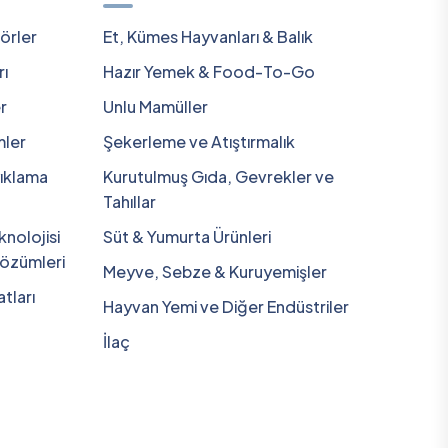
örler
Et, Kümes Hayvanları & Balık
rı
Hazır Yemek & Food-To-Go
r
Unlu Mamüller
ler
Şekerleme ve Atıştırmalık
ıklama
Kurutulmuş Gıda, Gevrekler ve
Tahıllar
nolojisi
Süt & Yumurta Ürünleri
Çözümleri
Meyve, Sebze & Kuruyemişler
tları
Hayvan Yemi ve Diğer Endüstriler
İlaç