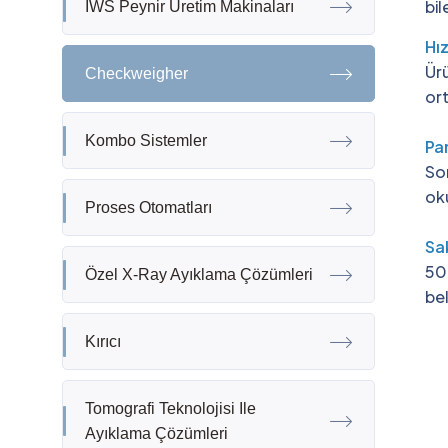
bil
IWS Peynir Üretim Makinaları
Hız
Ürü
Checkweigher
ort
Kombo Sistemler
Par
Son
oku
Proses Otomatları
Sak
500
Özel X-Ray Ayıklama Çözümleri
bel
Kırıcı
Tomografi Teknolojisi Ile
Ayıklama Çözümleri