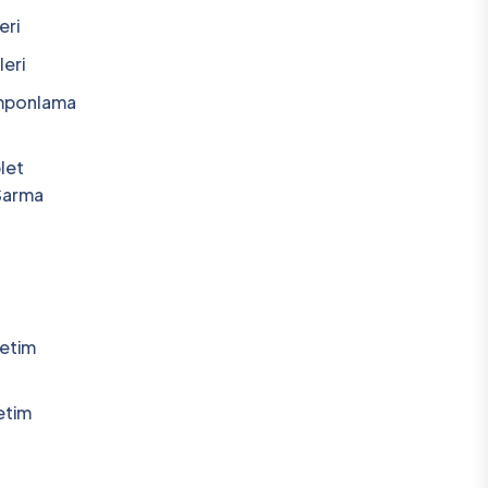
eri
eri
amponlama
let
Sarma
retim
etim