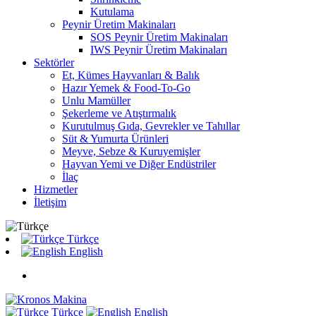
Kutulama
Peynir Üretim Makinaları
SOS Peynir Üretim Makinaları
IWS Peynir Üretim Makinaları
Sektörler
Et, Kümes Hayvanları & Balık
Hazır Yemek & Food-To-Go
Unlu Mamüller
Şekerleme ve Atıştırmalık
Kurutulmuş Gıda, Gevrekler ve Tahıllar
Süt & Yumurta Ürünleri
Meyve, Sebze & Kuruyemişler
Hayvan Yemi ve Diğer Endüstriler
İlaç
Hizmetler
İletişim
Türkçe
English
Türkçe
English