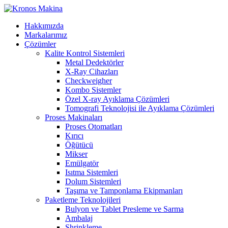
Hakkımızda
Markalarımız
Çözümler
Kalite Kontrol Sistemleri
Metal Dedektörler
X-Ray Cihazları
Checkweigher
Kombo Sistemler
Özel X-ray Ayıklama Çözümleri
Tomografi Teknolojisi ile Ayıklama Çözümleri
Proses Makinaları
Proses Otomatları
Kırıcı
Öğütücü
Mikser
Emülgatör
Isıtma Sistemleri
Dolum Sistemleri
Taşıma ve Tamponlama Ekipmanları
Paketleme Teknolojileri
Bulyon ve Tablet Presleme ve Sarma
Ambalaj
Shrinkleme